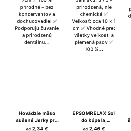
v
7cm ✅ 100 %
pamlsku: 3 / 5 –
prírodné – bez
prirodzená, nie
konzervantov a
chemická ✅
ď
dochucovadiel ✅
Veľkosť: cca 10 × 1
Podporujú žuvanie
cm ✅ Vhodné pre:
a prirodzenú
všetky veľkosti a
dentálnu...
plemená psov ✅
100 %...
Hovädzie mäso
EPSOMRELAX Soľ
sušené Jerky pre
do kúpeľa,
š
psa
uvoľnuje svaly a
2,34 €
2,46 €
od
od