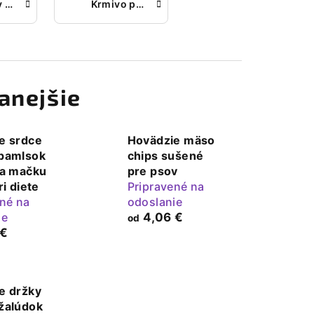
Pamlsky a maškrty na hryzenie pre šteňatá
Krmivo pre šteniatka – zdravý rast bez tráviacich problémov
anejšie
e srdce
Hovädzie mäso
pamlsok
chips sušené
 a mačku
pre psov
ri diete
Pripravené na
ené na
odoslanie
ie
4,06 €
od
 €
e držky
žalúdok