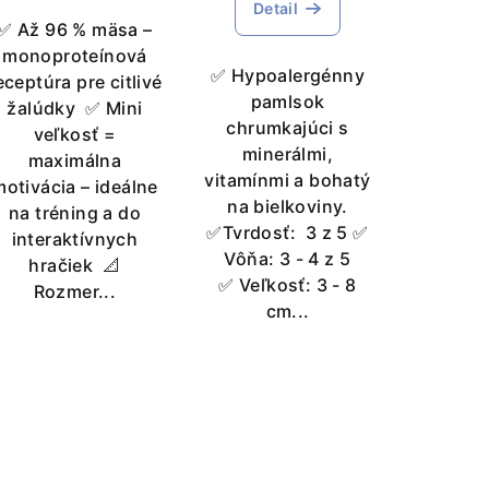
Detail
✅ Až 96 % mäsa –
monoproteínová
✅ Hypoalergénny
eceptúra pre citlivé
pamlsok
žalúdky ✅ Mini
chrumkajúci s
veľkosť =
minerálmi,
maximálna
vitamínmi a bohatý
motivácia – ideálne
na bielkoviny.
na tréning a do
✅Tvrdosť: 3 z 5 ✅
interaktívnych
Vôňa: 3 - 4 z 5
hračiek 📐
✅ Veľkosť: 3 - 8
Rozmer...
cm...