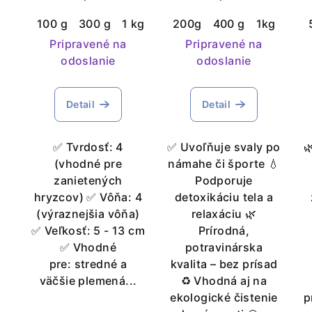
ekologický čistí
100 g
300 g
1 kg
200g
400 g
1kg
3 kg
domacnosť
Pripravené na
Pripravené na
odoslanie
odoslanie
Detail
Detail
✅ Tvrdosť: 4
✅ Uvoľňuje svaly po

(vhodné pre
námahe či športe 💧
zanietených
Podporuje
hryzcov) ✅ Vôňa: 4
detoxikáciu tela a
(výraznejšia vôňa)
relaxáciu 🌿
✅ Veľkosť: 5 - 13 cm
Prírodná,
✅ Vhodné
potravinárska
pre: stredné a
kvalita – bez prísad
väčšie plemená...
♻️ Vhodná aj na
ekologické čistenie
p