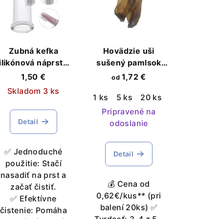
Zubná kefka
Hovädzie uši
ilikónová náprstok
sušený pamlsok
pre psa a mačku
pre psov prírodná
1,50 €
1,72 €
od
dentálna hygiena
Skladom 3 ks
g
300 g
1 kg
1 ks
5 ks
20 ks
50 ks
100 
Pripravené na
Detail
odoslanie
✅ Jednoduché
Detail
použitie: Stačí
nasadiť na prst a
💰 Cena od
začať čistiť.
0,62€/kus** (pri
✅ Efektívne
balení 20ks) ✅
čistenie: Pomáha