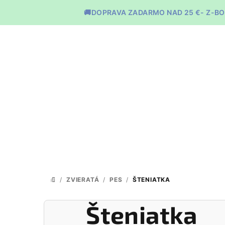
Prejsť
🚚DOPRAVA ZADARMO NAD 25 €- Z-BO
na
obsah
/
ZVIERATÁ
/
PES
/
ŠTENIATKA
DOMOV
Šteniatka