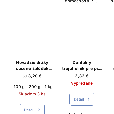
domácnosti 🐚...
n
Hovädzie držky
Dentálny
sušené žalúdok
trojuholník pre psa
pamlsok pre psov
– Zdravý spôsob na
3,20 €
3,32 €
od
prírodná dentálna
čistenie zubov
Vypredané
100 g
300 g
1 kg
tyčinka
Skladom 3 ks
Detail
Detail