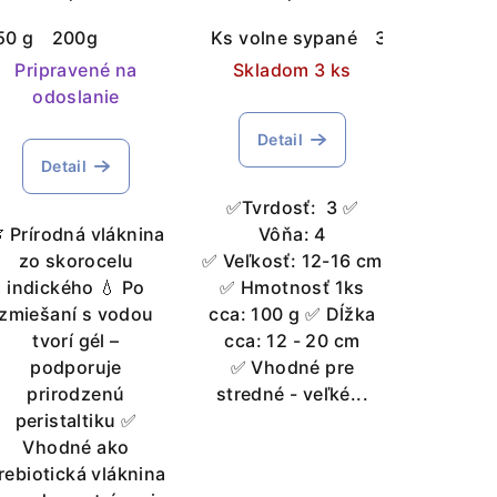
pre psa
50 g
200g
Ks volne sypané
300 g
1 kg
Pripravené na
Skladom 3 ks
odoslanie
Detail
Detail
✅Tvrdosť: 3 ✅
 Prírodná vláknina
Vôňa: 4
zo skorocelu
✅ Veľkosť: 12-16 cm
indického 💧 Po
✅ Hmotnosť 1ks
zmiešaní s vodou
cca: 100 g ✅ Dĺžka
tvorí gél –
cca: 12 - 20 cm
podporuje
✅ Vhodné pre
prirodzenú
stredné - veľké...
peristaltiku ✅
Vhodné ako
rebiotická vláknina