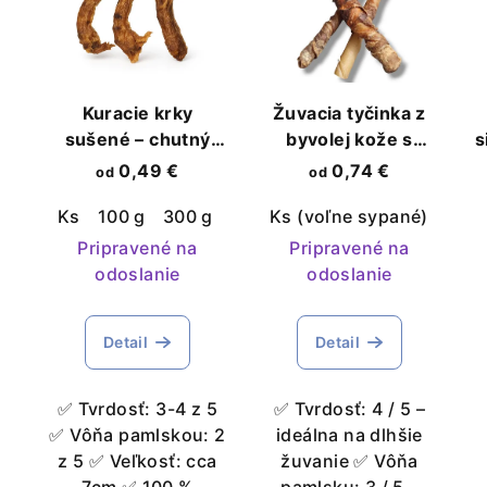
p
p
i
r
s
o
Kuracie krky
Žuvacia tyčinka z
sušené – chutný
byvolej kože s
s
p
d
dentálny pamlsok
hovädzím mäsom
0,49 €
0,74 €
od
od
r
pre psov a mačky
prírodná maškrta
u
Ks
100 g
300 g
1 kg
Ks (voľne sypané)
150 
pre psov
o
k
Pripravené na
Pripravené na
d
odoslanie
odoslanie
t
u
o
Detail
Detail
k
v
t
✅ Tvrdosť: 3-4 z 5
✅ Tvrdosť: 4 / 5 –
✅ Vôňa pamlskou: 2
ideálna na dlhšie
o
z 5 ✅ Veľkosť: cca
žuvanie ✅ Vôňa