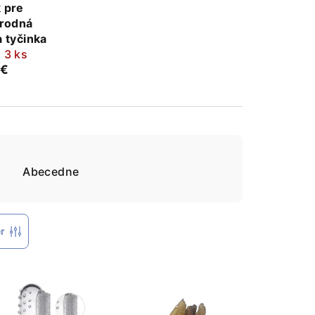
 pre
írodná
 tyčinka
 3 ks
 €
e
Abecedne
er