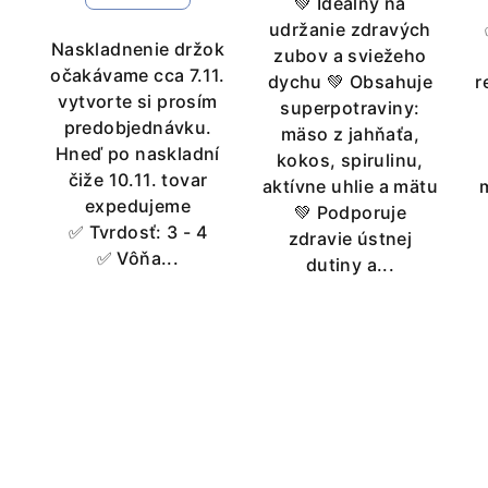
💚 Ideálny na
udržanie zdravých
Naskladnenie držok
zubov a sviežeho
očakávame cca 7.11.
dychu 💚 Obsahuje
r
vytvorte si prosím
superpotraviny:
predobjednávku.
mäso z jahňaťa,
Hneď po naskladní
kokos, spirulinu,
čiže 10.11. tovar
aktívne uhlie a mätu
expedujeme
💚 Podporuje
✅ Tvrdosť: 3 - 4
zdravie ústnej
✅ Vôňa...
dutiny a...