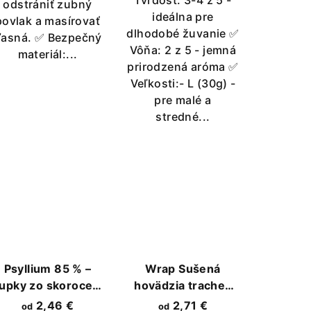
Tvrdosť: 3-4 z 5 -
odstrániť zubný
ideálna pre
povlak a masírovať
dlhodobé žuvanie ✅
asná. ✅ Bezpečný
Vôňa: 2 z 5 - jemná
materiál:...
prirodzená aróma ✅
Veľkosti:- L (30g) -
pre malé a
stredné...
Psyllium 85 % –
Wrap Sušená
upky zo skorocelu
hovädzia trachea
indického
obalená pľúcami
2,46 €
2,71 €
od
od