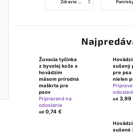
Zdravie z prírody pre šťeňatá
Najpredáv
Žuvacia tyčinka
Hovädzi
z byvolej kože s
sušený 
hovädzím
pre psa
mäsom prírodná
nielen p
maškrta pre
Priprav
psov
odoslan
Pripravené na
3,99
od
odoslanie
0,74 €
od
Hovädzi
sušené 