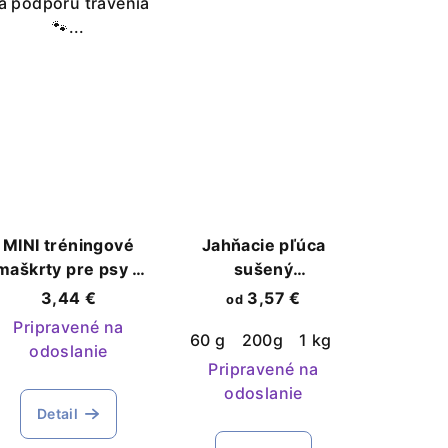
a podporu trávenia
🐾...
MINI tréningové
Jahňacie pľúca
maškrty pre psy a
sušený
šteniatka 60 g
hypoalergénny
3,44 €
3,57 €
od
pamlsok pre psov
Pripravené na
60 g
200g
1 kg
odoslanie
Pripravené na
odoslanie
Detail