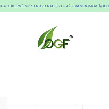
X A ODBERNÉ MIESTA DPD NAD 35 €- AŽ K VÁM DOMOV 🚀 K