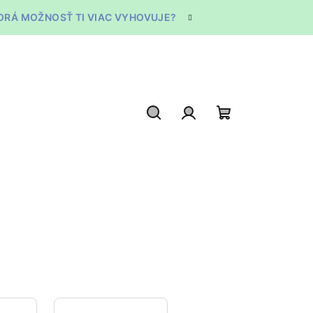
TORÁ MOŽNOSŤ TI VIAC VYHOVUJE?
Hľadať
Prihlásenie
Nákupný
košík