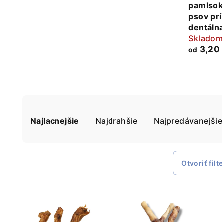
pamlsok
psov pr
dentálna
Skladom
3,20
od
R
Najlacnejšie
Najdrahšie
Najpredávanejši
a
d
e
Otvoriť filt
n
V
i
ý
e