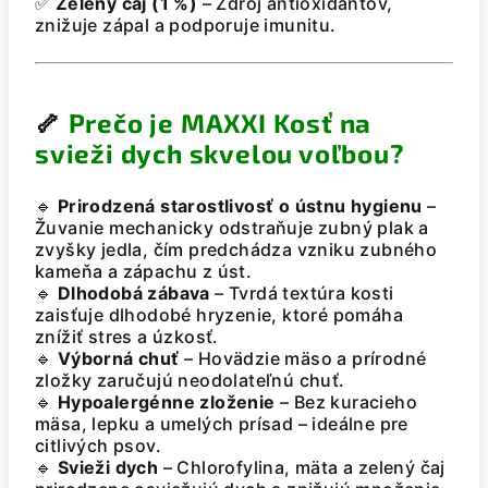
✅
Zelený čaj (1 %)
– Zdroj antioxidantov,
znižuje zápal a podporuje imunitu.
🦴
Prečo je MAXXI Kosť na
svieži dych skvelou voľbou?
🔹
Prirodzená starostlivosť o ústnu hygienu
–
Žuvanie mechanicky odstraňuje zubný plak a
zvyšky jedla, čím predchádza vzniku zubného
kameňa a zápachu z úst.
🔹
Dlhodobá zábava
– Tvrdá textúra kosti
zaisťuje dlhodobé hryzenie, ktoré pomáha
znížiť stres a úzkosť.
🔹
Výborná chuť
– Hovädzie mäso a prírodné
zložky zaručujú neodolateľnú chuť.
🔹
Hypoalergénne zloženie
– Bez kuracieho
mäsa, lepku a umelých prísad – ideálne pre
citlivých psov.
🔹
Svieži dych
– Chlorofylina, mäta a zelený čaj