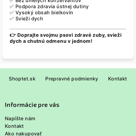
✅ Bez umelých konzervantov
✅ Podpora zdravia ústnej dutiny
✅ Vysoký obsah bielkovín
✅ Svieži dych
👉 Doprajte svojmu psovi zdravé zuby, svieži
dych a chutnú odmenu v jednom!
Z
Shoptet.sk
Prepravné podmienky
Kontakt
á
p
ä
Informácie pre vás
t
i
Napíšte nám
e
Kontakt
Ako nakupovať