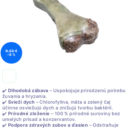
9,23 €
–6 %
✔️
Dlhodobá zábava
– Uspokojuje prirodzenú potrebu
žuvania a hryzenia.
✔️
Svieži dych
– Chlorofylina, mäta a zelený čaj
účinne osviežujú dych a znižujú tvorbu baktérií.
✔️
Prírodné zloženie
– 100 % prírodné suroviny bez
umelých prísad a konzervantov.
✔️
Podpora zdravých zubov a ďasien
– Odstraňuje