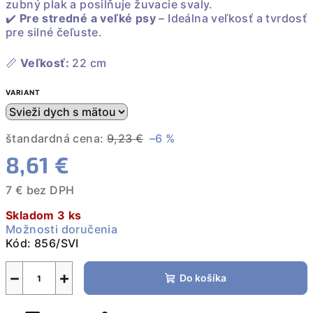
zubný plak a posilňuje žuvacie svaly.
✔️
Pre stredné a veľké psy
– Ideálna veľkosť a tvrdosť
pre silné čeľuste.
📏
Veľkosť:
22 cm
VARIANT
štandardná cena:
9,23 €
–6 %
8,61 €
7 € bez DPH
Jednotková
Skladom 3 ks
cena:
Možnosti doručenia
Kód:
856/SVI
−
+
Do košíka