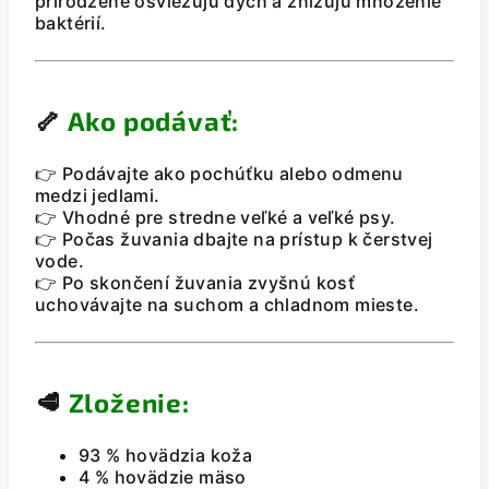
prirodzene osviežujú dych a znižujú množenie
baktérií.
🦴
Ako podávať:
👉 Podávajte ako pochúťku alebo odmenu
medzi jedlami.
👉 Vhodné pre stredne veľké a veľké psy.
👉 Počas žuvania dbajte na prístup k čerstvej
vode.
👉 Po skončení žuvania zvyšnú kosť
uchovávajte na suchom a chladnom mieste.
🥩
Zloženie:
93 % hovädzia koža
4 % hovädzie mäso