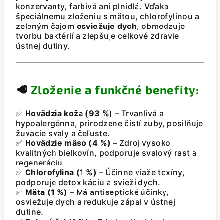
konzervanty, farbivá ani plnidlá. Vďaka
špeciálnemu zloženiu s mätou, chlorofylinou a
zeleným čajom
osviežuje dych
, obmedzuje
tvorbu baktérií a zlepšuje celkové zdravie
ústnej dutiny.
🥩
Zloženie a funkčné benefity:
✅
Hovädzia koža (93 %)
– Trvanlivá a
hypoalergénna, prirodzene čistí zuby, posilňuje
žuvacie svaly a čeľuste.
✅
Hovädzie mäso (4 %)
– Zdroj vysoko
kvalitných bielkovín, podporuje svalový rast a
regeneráciu.
✅
Chlorofylina (1 %)
– Účinne viaže toxíny,
podporuje detoxikáciu a svieži dych.
✅
Mäta (1 %)
– Má antiseptické účinky,
osviežuje dych a redukuje zápal v ústnej
dutine.