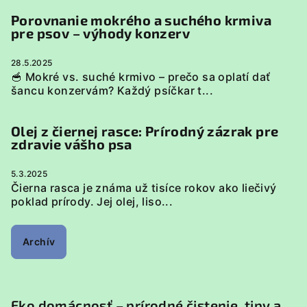
Porovnanie mokrého a suchého krmiva
pre psov – výhody konzerv
28.5.2025
🥣 Mokré vs. suché krmivo – prečo sa oplatí dať
šancu konzervám? Každý psíčkar t...
Olej z čiernej rasce: Prírodný zázrak pre
zdravie vášho psa
5.3.2025
Čierna rasca je známa už tisíce rokov ako liečivý
poklad prírody. Jej olej, liso...
Archív
Eko domácnosť – prírodné čistenie, tipy a