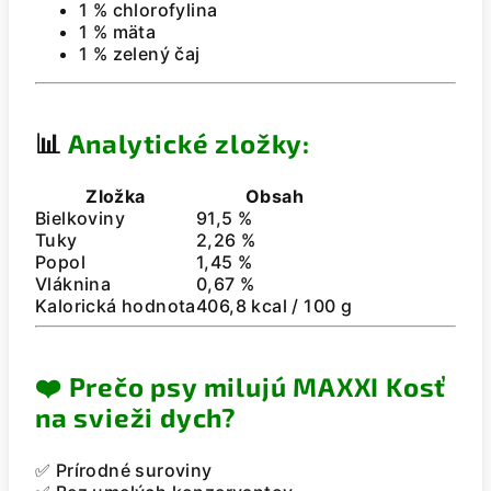
1 % chlorofylina
1 % mäta
1 % zelený čaj
📊
Analytické zložky:
Zložka
Obsah
Bielkoviny
91,5 %
Tuky
2,26 %
Popol
1,45 %
Vláknina
0,67 %
Kalorická hodnota
406,8 kcal / 100 g
❤️
Prečo psy milujú MAXXI Kosť
na svieži dych?
✅ Prírodné suroviny