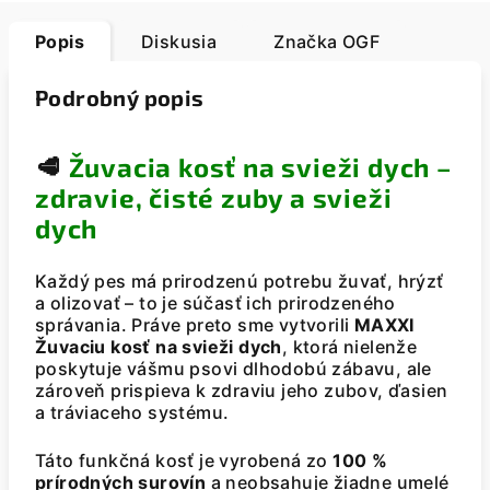
Popis
Diskusia
Značka
OGF
Podrobný popis
🥩
Žuvacia kosť na svieži dych –
zdravie, čisté zuby a svieži
dych
Každý pes má prirodzenú potrebu žuvať, hrýzť
a olizovať – to je súčasť ich prirodzeného
správania. Práve preto sme vytvorili
MAXXI
Žuvaciu kosť na svieži dych
, ktorá nielenže
poskytuje vášmu psovi dlhodobú zábavu, ale
zároveň prispieva k zdraviu jeho zubov, ďasien
a tráviaceho systému.
Táto funkčná kosť je vyrobená zo
100 %
prírodných surovín
a neobsahuje žiadne umelé