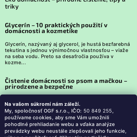
triky
Glycerín – 10 praktických použití v
domácnosti a kozmetike
Glycerín, nazývaný aj glycerol, je hustá bezfarebná
tekutina s jednou výnimočnou vlastnosťou – viaže
na seba vodu. Preto sa desaťročia používa v
kozme...
Čistenie domácnosti so psom a mačkou –
prirodzene a bezpečne
Domácnosť so psom alebo mačkou má svoje
Na vašom súkromí nám záleží.
špecifiká. Zvieratá sú v neustálom kontakte s
My, spoločnosť OGF s.r.o., IČO:
50 849 255
,
podlahou, pelieškami, miskami či textíliami, preto je
p
oužívame cookies, aby sme Vám umožnili
pri uprato...
pohodlné prehliadanie webu a vďaka analýze
prevádzky webu neustále zlepšovali jeho funkcie,
Ako prať bez chémie (3 jednoduché