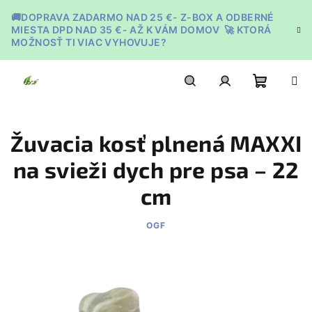
Prejsť
🚚DOPRAVA ZADARMO NAD 25 €- Z-BOX A ODBERNÉ
na
MIESTA DPD NAD 35 €- AŽ K VÁM DOMOV 🚀 KTORÁ
obsah
MOŽNOSŤ TI VIAC VYHOVUJE?
Nákupn
Hľadať
Prihlásenie
Žuvacia kosť plnená MAXXI
košík
na svieži dych pre psa – 22
cm
OGF