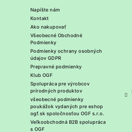
t
Napíšte nám
i
Kontakt
e
Ako nakupovať
Všeobecné Obchodné
Podmienky
Podmienky ochrany osobných
údajov GDPR
Prepravné podmienky
Klub OGF
Spolupráca pre výrobcov
prírodných produktov
všeobecné podmienky
poukážok vydaných pre eshop
ogf.sk spoločnosťou OGF s.r.o.
Veľkoobchodná B2B spolupráca
s OGF