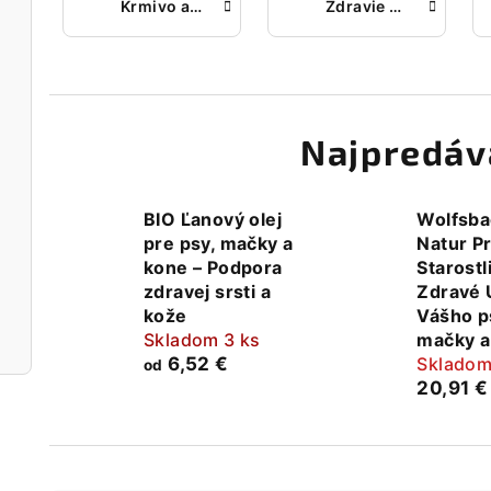
Krmivo a doplnky krmiva pre kone
Zdravie kože, očí a uší
ť
Najpredáv
BIO Ľanový olej
Wolfsba
pre psy, mačky a
Natur P
kone – Podpora
Starostl
zdravej srsti a
Zdravé 
kože
Vášho p
Skladom 3 ks
mačky a
6,52 €
Skladom
od
20,91 €