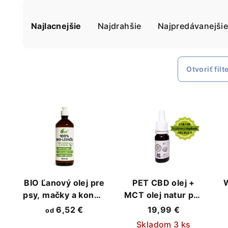
R
Najlacnejšie
Najdrahšie
Najpredávanejši
a
d
e
Otvoriť filt
n
V
i
ý
e
p
p
i
r
s
o
BIO Ľanový olej pre
PET CBD olej +
psy, mačky a kone –
MCT olej natur psa
p
d
Podpora zdravej
a mačku 5% 10ml
6,52 €
19,99 €
od
r
srsti a kože
u
Skladom 3 ks