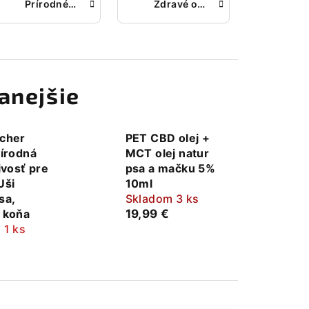
Prírodné oleje a doplnky výživy
Zdravé odmeny a maškrty
anejšie
cher
PET CBD olej +
rírodná
MCT olej natur
ivosť pre
psa a mačku 5%
Uši
10ml
sa,
Skladom 3 ks
 koňa
19,99 €
 1 ks