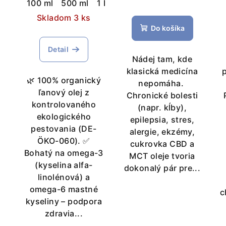
100 ml
500 ml
1 L
5 L
o
k
Skladom 3 ks
Do košíka
d
t
u
Detail
o
Nádej tam, kde
k
v
klasická medicína
🌿 100% organický
nepomáha.
t
ľanový olej z
Chronické bolesti
kontrolovaného
o
(napr. kĺby),
ekologického
epilepsia, stres,
v
pestovania (DE-
alergie, ekzémy,
ÖKO-060). ✅
cukrovka CBD a
Bohatý na omega-3
MCT oleje tvoria
(kyselina alfa-
dokonalý pár pre...
linolénová) a
omega-6 mastné
c
kyseliny – podpora
zdravia...