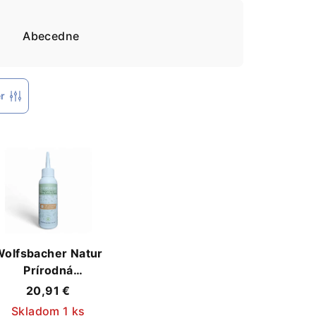
e
Abecedne
er
Wolfsbacher Natur
Prírodná
Starostlivosť pre
20,91 €
Zdravé Uši Vášho
Skladom 1 ks