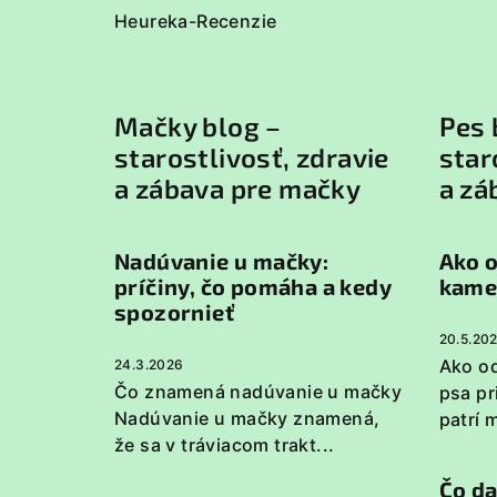
Heureka-Recenzie
Mačky blog –
Pes 
starostlivosť, zdravie
star
a zábava pre mačky
a zá
Nadúvanie u mačky:
Ako o
príčiny, čo pomáha a kedy
kame
spozornieť
20.5.20
Ako od
24.3.2026
Čo znamená nadúvanie u mačky
psa p
Nadúvanie u mačky znamená,
patrí 
že sa v tráviacom trakt...
Čo da