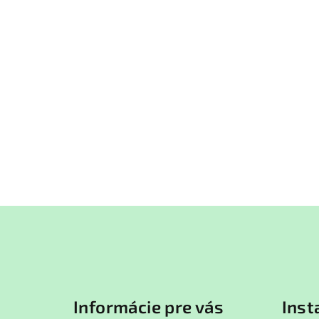
Z
á
p
ä
Informácie pre vás
Ins