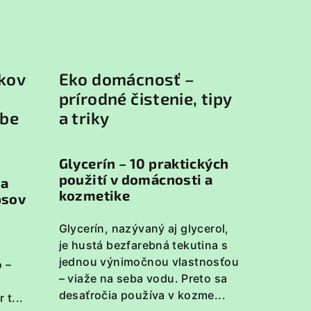
kov
Eko domácnosť –
prírodné čistenie, tipy
ube
a triky
Glycerín – 10 praktických
použití v domácnosti a
 a
kozmetike
psov
Glycerín, nazývaný aj glycerol,
je hustá bezfarebná tekutina s
jednou výnimočnou vlastnosťou
 –
– viaže na seba vodu. Preto sa
desaťročia používa v kozme...
 t...