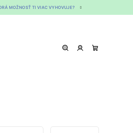
TORÁ MOŽNOSŤ TI VIAC VYHOVUJE?
Hľadať
Prihlásenie
Nákupný
košík