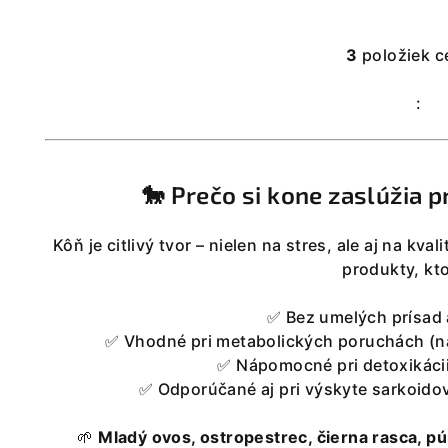
3
položiek c
O
v
:
l
á
d
🐎 Prečo si kone zaslúžia p
a
c
Kôň je citlivý tvor – nielen na stres, ale aj na kva
i
produkty, kto
e
p
✅ Bez umelých prísad
✅ Vhodné pri metabolických poruchách (nap
r
✅ Nápomocné pri detoxikácii
v
✅ Odporúčané aj pri výskyte sarkoidov
k
y
🌱
Mladý ovos, ostropestrec, čierna rasca, pú