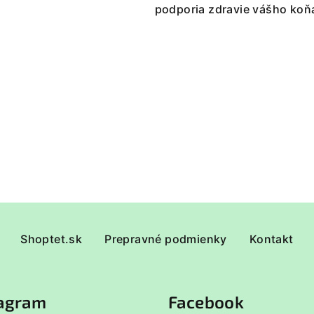
v
podporia zdravie vášho koň
ý
p
i
s
u
Shoptet.sk
Prepravné podmienky
Kontakt
tagram
Facebook