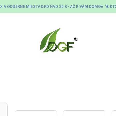
X A ODBERNÉ MIESTA DPD NAD 35 €- AŽ K VÁM DOMOV 🚀 K