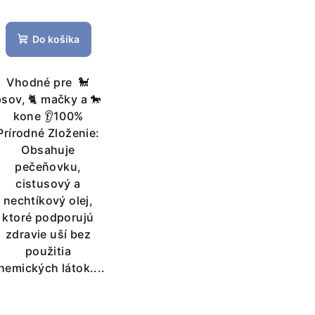
psa, mačky a koňa
Do košíka
Vhodné pre 🐩
psov, 🐈 mačky a 🐎
kone 👂100%
Prírodné Zloženie:
Obsahuje
pečeňovku,
cistusový a
nechtíkový olej,
ktoré podporujú
zdravie uší bez
použitia
hemických látok....