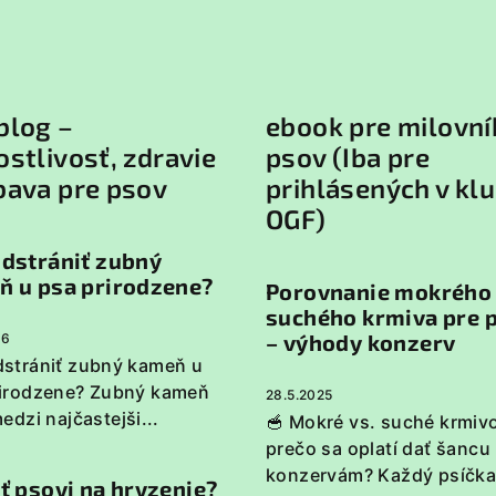
blog –
ebook pre milovní
ostlivosť, zdravie
psov (Iba pre
bava pre psov
prihlásených v kl
OGF)
dstrániť zubný
ň u psa prirodzene?
Porovnanie mokrého
suchého krmiva pre 
– výhody konzerv
26
strániť zubný kameň u
rirodzene? Zubný kameň
28.5.2025
medzi najčastejši...
🥣 Mokré vs. suché krmivo
prečo sa oplatí dať šancu
konzervám? Každý psíčkar
ť psovi na hryzenie?