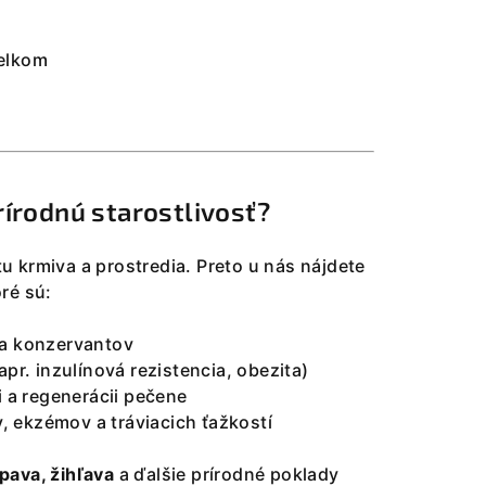
elkom
rírodnú starostlivosť?
litu krmiva a prostredia. Preto u nás nájdete
ré sú:
 a konzervantov
r. inzulínová rezistencia, obezita)
 a regenerácii pečene
, ekzémov a tráviacich ťažkostí
pava, žihľava
a ďalšie prírodné poklady