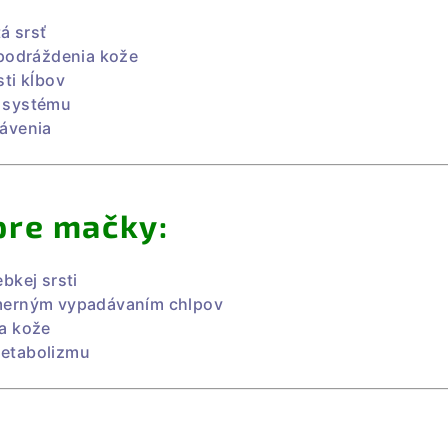
á srsť
 podráždenia kože
ti kĺbov
 systému
ávenia
pre mačky:
bkej srsti
merným vypadávaním chlpov
a kože
etabolizmu