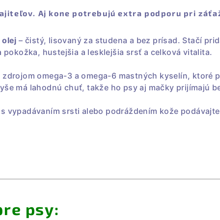
majiteľov. Aj kone potrebujú extra podporu pri záť
 olej
– čistý, lisovaný za studena a bez prísad. Stačí pr
 pokožka, hustejšia a lesklejšia srsť a celková vitalita.
m zdrojom omega-3 a omega-6 mastných kyselín, ktoré p
yše má lahodnú chuť, takže ho psy aj mačky prijímajú b
 s vypadávaním srsti alebo podráždením kože podávajte 
re psy: