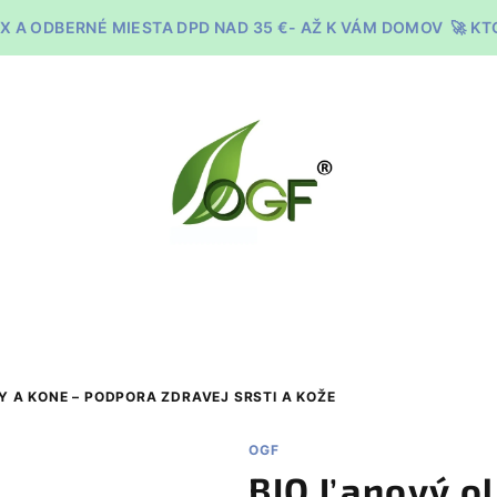
X A ODBERNÉ MIESTA DPD NAD 35 €- AŽ K VÁM DOMOV 🚀 K
Y A KONE – PODPORA ZDRAVEJ SRSTI A KOŽE
OGF
BIO Ľanový ol