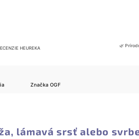
🌿 Prírod
ECENZIE HEUREKA
ia
Značka
OGF
ža, lámavá srsť alebo svrb