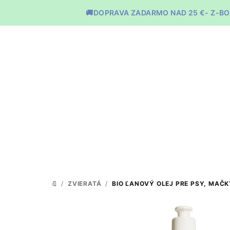
Prejsť
🚚DOPRAVA ZADARMO NAD 25 €- Z-BO
na
obsah
/
ZVIERATÁ
/
BIO ĽANOVÝ OLEJ PRE PSY, MAČK
DOMOV