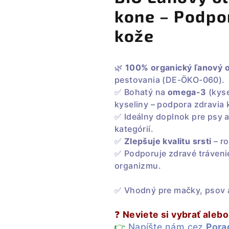
kone – Podpor
kože
🌿
100% organický ľanový o
pestovania (DE-ÖKO-060).
✅ Bohatý na
omega-3
(kyse
kyseliny – podpora zdravia k
✅ Ideálny doplnok pre psy 
kategórií.
✅
Zlepšuje kvalitu srsti
– ro
✅ Podporuje zdravé tráven
organizmu.
✅ Vhodný pre mačky, psov 
❓
Neviete si vybrať aleb
👉
Napíšte nám cez
Pora