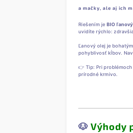
a mačky, ale aj ich 
Riešením je
BIO ľanový
uvidíte rýchlo: zdravšia
Ľanový olej je bohatý
pohyblivosť kĺbov. Nav
👉 Tip: Pri problémoch
prírodné krmivo.
🐶
Výhody p