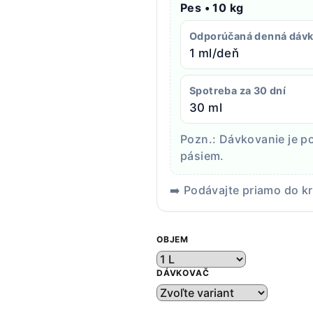
Pes • 10 kg
Odporúčaná denná dáv
1 ml/deň
Spotreba za 30 dní
30 ml
Pozn.: Dávkovanie je 
pásiem.
➡️ Podávajte priamo do k
OBJEM
DÁVKOVAČ