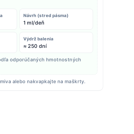
ka
Návrh (stred pásma)
1 ml/deň
Výdrž balenia
≈ 250 dní
podľa odporúčaných hmotnostných
rmiva alebo nakvapkajte na maškrty.