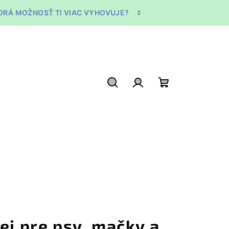
TORÁ MOŽNOSŤ TI VIAC VYHOVUJE?
Hľadať
Prihlásenie
Nákupný
košík
ej pre psy, mačky a