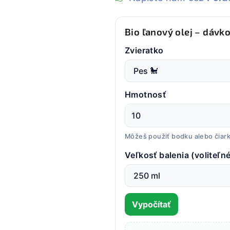
Bio ľanový olej – dávk
Zvieratko
Hmotnosť
Môžeš použiť bodku alebo čiarku
Veľkosť balenia (voliteľné
Vypočítať