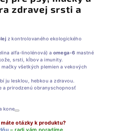
a zdravej srsti a
lej
z kontrolovaného ekologického
lina alfa-linolénová) a
omega-6
mastné
ože, srsti, kĺbov a imunity.
a mačky všetkých plemien a vekových
bí ju lesklou, hebkou a zdravou.
ie a prirodzenú obranyschopnosť
a kone
o máte otázky k produktu?
dňu
– radi vám poradíme.