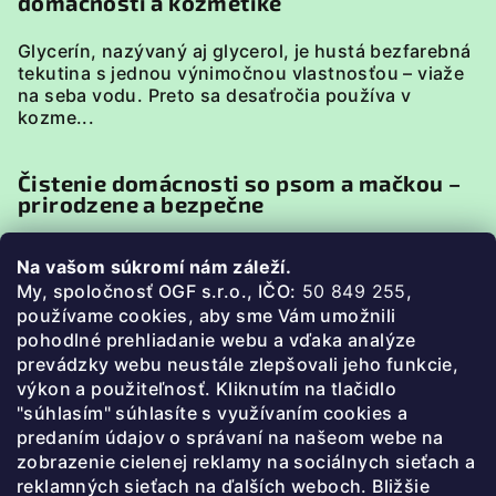
domácnosti a kozmetike
Glycerín, nazývaný aj glycerol, je hustá bezfarebná
tekutina s jednou výnimočnou vlastnosťou – viaže
na seba vodu. Preto sa desaťročia používa v
kozme...
Čistenie domácnosti so psom a mačkou –
prirodzene a bezpečne
Domácnosť so psom alebo mačkou má svoje
Na vašom súkromí nám záleží.
špecifiká. Zvieratá sú v neustálom kontakte s
My, spoločnosť OGF s.r.o., IČO:
50 849 255
,
podlahou, pelieškami, miskami či textíliami, preto je
p
oužívame cookies, aby sme Vám umožnili
pri uprato...
pohodlné prehliadanie webu a vďaka analýze
prevádzky webu neustále zlepšovali jeho funkcie,
Ako prať bez chémie (3 jednoduché
výkon a použiteľnosť. Kliknutím na tlačidlo
postupy)
"súhlasím" súhlasíte s využívaním cookies a
predaním údajov o správaní na našeom webe na
Prečo prať bez chémie? Bežné pracie prášky a
zobrazenie cielenej reklamy na sociálnych sieťach a
aviváže často obsahujú parfumy, farbivá a
reklamných sieťach na ďalších weboch. Bližšie