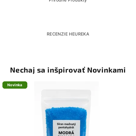
h
o
d
RECENZIE HEUREKA
o
m
o
Nechaj sa inšpirovať Novinkami
v
a
Novinka
Novinka