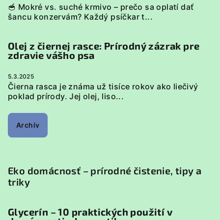
🥣 Mokré vs. suché krmivo – prečo sa oplatí dať
šancu konzervám? Každý psíčkar t...
Olej z čiernej rasce: Prírodný zázrak pre
zdravie vášho psa
5.3.2025
Čierna rasca je známa už tisíce rokov ako liečivý
poklad prírody. Jej olej, liso...
Archív
Eko domácnosť – prírodné čistenie, tipy a
triky
Glycerín – 10 praktických použití v