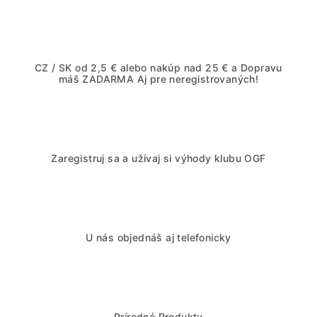
r
í
r
CZ / SK od 2,5 € alebo nakúp nad 25 € a Dopravu
o
máš ZADARMA Aj pre neregistrovaných!
d
a
Zaregistruj sa a užívaj si výhody klubu OGF
d
o
t
U nás objednáš aj telefonicky
v
o
j
Prírodné Produkty