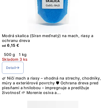
Modrá skalica (Síran meďnatý) na mach, riasy a
ochranu dreva
6,15 €
od
500 g
1 kg
Skladom 3 ks
Detail
🌿 Ničí mach a riasy – vhodná na strechy, chodníky,
múry a exteriérové povrchy 🛡️ Ochrana dreva pred
plesňami a hnilobou – impregnuje a predlžuje
životnosť 🌱 Morenie osiva a...