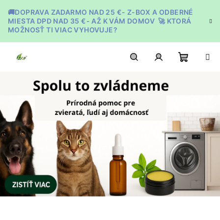
Prejsť
🚚DOPRAVA ZADARMO NAD 25 €- Z-BOX A ODBERNÉ
na
MIESTA DPD NAD 35 €- AŽ K VÁM DOMOV 🚀 KTORÁ
obsah
MOŽNOSŤ TI VIAC VYHOVUJE?
Nákupn
Hľadať
Prihlásenie
košík
P