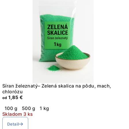
Síran železnatý– Zelená skalica na pôdu, mach,
chlorózu
1,85 €
od
100 g
500 g
1 kg
Skladom 3 ks
Detail