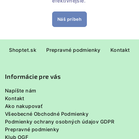
efektívnejšie.
Náš príbeh
Z
Shoptet.sk
Prepravné podmienky
Kontakt
á
p
ä
Informácie pre vás
t
i
Napíšte nám
e
Kontakt
Ako nakupovať
Všeobecné Obchodné Podmienky
Podmienky ochrany osobných údajov GDPR
Prepravné podmienky
Klub OGF