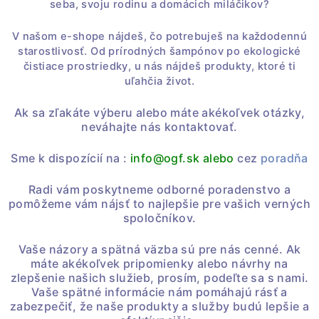
seba,
svoju rodinu a domácich miláčikov?
V našom e-shope nájdeš,
čo potrebuješ na každodennú
starostlivosť.
Od prírodných šampónov po ekologické
čistiace prostriedky,
u nás nájdeš produkty,
ktoré ti
uľahčia život.
Ak sa zľakáte výberu alebo máte akékoľvek otázky,
neváhajte nás kontaktovať.
Sme k dispozícií na :
info@ogf.sk
alebo
cez
poradňa
Radi vám poskytneme odborné poradenstvo a
pomôžeme vám nájsť to najlepšie pre vašich verných
spoločníkov.
Vaše názory a spätná väzba sú pre nás cenné. Ak
máte akékoľvek pripomienky alebo návrhy na
zlepšenie našich služieb, prosím, podeľte sa s nami.
Vaše spätné informácie nám pomáhajú rásť a
zabezpečiť, že naše produkty a služby budú lepšie a