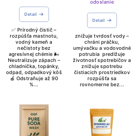
odoslanie
t
o
Detail
v
Detail
✅ Prírodný čistič –
rozpúšťa mastnotu,
znižuje tvrdosť vody –
vodný kameň a
chráni práčku,
nečistoty bez
umývačku a vodovodné
agresívnej chémie 🌬️
potrubia predlžuje
Neutralizuje zápach –
životnosť spotrebičov a
chladnička, topánky,
znižuje spotrebu
odpad, odpadkový kôš
čistiacich prostriedkov
🍎 Odstraňuje až 90
rozpúšťa sa
%...
rovnomerne bez...