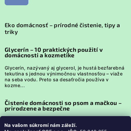
Eko domácnosť – prírodné čistenie, tipy a
triky
Glycerín – 10 praktických použití v
domácnosti a kozmetike
Glycerín, nazývaný aj glycerol, je hustá bezfarebná
tekutina s jednou výnimočnou vlastnosťou – viaže
na seba vodu. Preto sa desaťročia používa v
kozme...
Čistenie domácnosti so psom a mačkou –
prirodzene a bezpečne
Domácnosť so psom alebo mačkou má svoje
Na vašom súkromí nám záleží.
špecifiká. Zvieratá sú v neustálom kontakte s