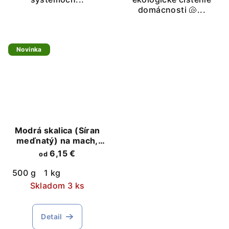
domácnosti 🐚...
Novinka
Modrá skalica (Síran
meďnatý) na mach,
riasy a ochranu dreva
6,15 €
od
500 g
1 kg
Skladom 3 ks
Detail