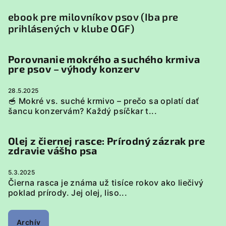
ebook pre milovníkov psov (Iba pre
prihlásených v klube OGF)
Porovnanie mokrého a suchého krmiva
pre psov – výhody konzerv
28.5.2025
🥣 Mokré vs. suché krmivo – prečo sa oplatí dať
šancu konzervám? Každý psíčkar t...
Olej z čiernej rasce: Prírodný zázrak pre
zdravie vášho psa
5.3.2025
Čierna rasca je známa už tisíce rokov ako liečivý
poklad prírody. Jej olej, liso...
Archív