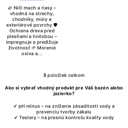
🌿 Ničí mach a riasy –
vhodná na strechy,
chodníky, múry a
exteriérové povrchy 🛡️
Ochrana dreva pred
plesňami a hnilobou –
impregnuje a predlžuje
životnosť 🌱 Morenie
osiva a...
5
položiek celkom
O
v
Ako si vybrať vhodný produkt pre Váš bazén alebo
l
jazierko?
á
d
✔ pH mínus – na zníženie zásaditosti vody a
a
prevenciu tvorby zákalu
c
✔ Testery – na presnú kontrolu kvality vody
i