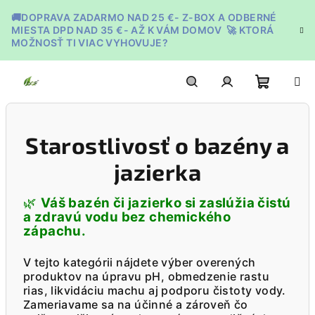
Prejsť
🚚DOPRAVA ZADARMO NAD 25 €- Z-BOX A ODBERNÉ
na
MIESTA DPD NAD 35 €- AŽ K VÁM DOMOV 🚀 KTORÁ
obsah
MOŽNOSŤ TI VIAC VYHOVUJE?
Nákupn
Hľadať
Prihlásenie
Starostlivosť o bazény a
košík
jazierka
🌿
Váš bazén či jazierko si zaslúžia čistú
a zdravú vodu bez chemického
zápachu.
V tejto kategórii nájdete výber overených
produktov na úpravu pH, obmedzenie rastu
rias, likvidáciu machu aj podporu čistoty vody.
Zameriavame sa na účinné a zároveň čo