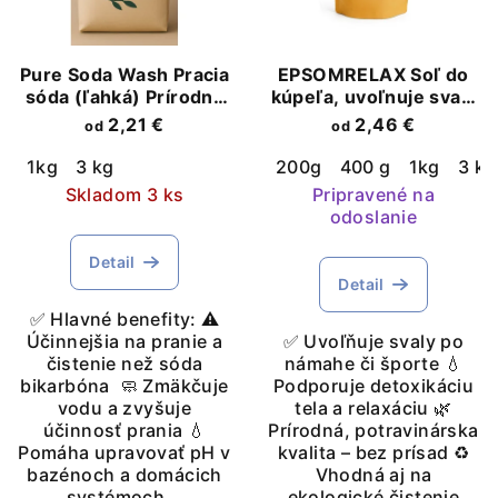
Pure Soda Wash Pracia
EPSOMRELAX Soľ do
sóda (ľahká) Prírodná
kúpeľa, uvoľnuje svaly
sóda na pranie a
a ekologický čistí
2,21 €
2,46 €
od
od
úpravu pH
domacnosť
1kg
3 kg
200g
400 g
1kg
3 kg
Skladom 3 ks
Pripravené na
odoslanie
Detail
Detail
✅ Hlavné benefity: ⚠️
Účinnejšia na pranie a
✅ Uvoľňuje svaly po
čistenie než sóda
námahe či športe 💧
bikarbóna 🧼 Zmäkčuje
Podporuje detoxikáciu
vodu a zvyšuje
tela a relaxáciu 🌿
účinnosť prania 💧
Prírodná, potravinárska
Pomáha upravovať pH v
kvalita – bez prísad ♻️
bazénoch a domácich
Vhodná aj na
systémoch...
ekologické čistenie