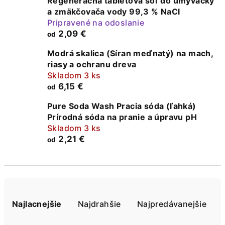
Regeneračná tabletová soľ do umývačky
a zmäkčovača vody 99,3 % NaCl
Pripravené na odoslanie
2,09 €
od
Modrá skalica (Síran meďnatý) na mach,
riasy a ochranu dreva
Skladom 3 ks
6,15 €
od
Pure Soda Wash Pracia sóda (ľahká)
Prírodná sóda na pranie a úpravu pH
Skladom 3 ks
2,21 €
od
R
a
Najlacnejšie
Najdrahšie
Najpredávanejšie
d