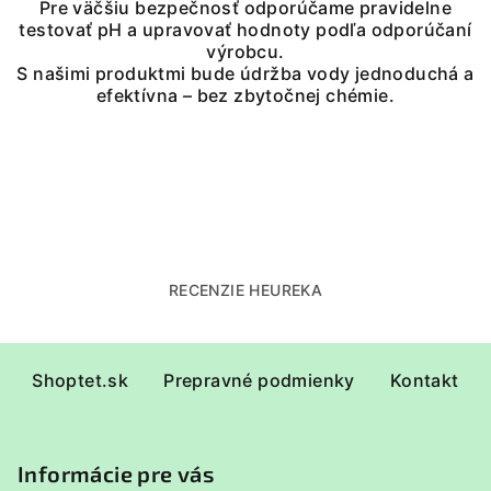
e
Pre väčšiu bezpečnosť odporúčame pravidelne
testovať pH a upravovať hodnoty podľa odporúčaní
p
výrobcu.
r
S našimi produktmi bude údržba vody jednoduchá a
v
efektívna – bez zbytočnej chémie.
k
y
v
ý
p
i
s
u
RECENZIE HEUREKA
Z
Shoptet.sk
Prepravné podmienky
Kontakt
á
p
ä
Informácie pre vás
t