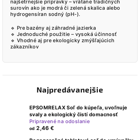
najšetrnejšie prípravky – vrátane tradičných
surovín ako je modrá či zelená skalica alebo
hydrogensíran sodný (pH-).
🔹 Pre bazény aj záhradné jazierka
🔹 Jednoduché použitie – vysoká účinnosť
🔹 Vhodné aj pre ekologicky zmýšľajúcich
zákazníkov
Najpredávanejšie
EPSOMRELAX Soľ do kúpeľa, uvoľnuje
svaly a ekologický čistí domacnosť
Pripravené na odoslanie
2,46 €
od