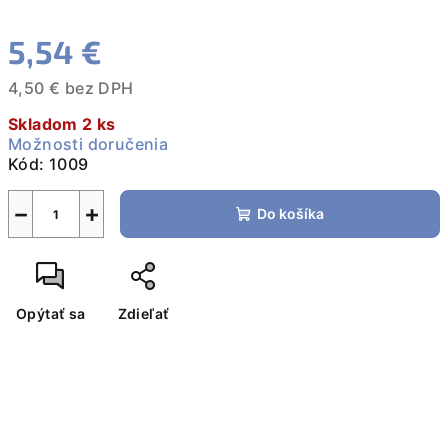
5,54 €
4,50 € bez DPH
Jednotková
Skladom 2 ks
cena:
Možnosti doručenia
Kód:
1009
−
+
Do košíka
Opýtať sa
Zdieľať