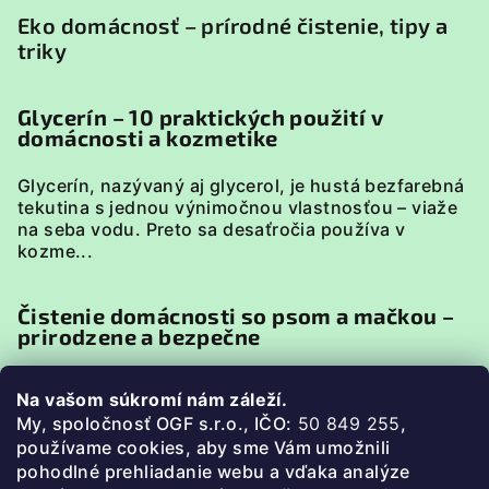
Eko domácnosť – prírodné čistenie, tipy a
triky
Glycerín – 10 praktických použití v
domácnosti a kozmetike
Glycerín, nazývaný aj glycerol, je hustá bezfarebná
tekutina s jednou výnimočnou vlastnosťou – viaže
na seba vodu. Preto sa desaťročia používa v
kozme...
Čistenie domácnosti so psom a mačkou –
prirodzene a bezpečne
Domácnosť so psom alebo mačkou má svoje
Na vašom súkromí nám záleží.
špecifiká. Zvieratá sú v neustálom kontakte s
My, spoločnosť OGF s.r.o., IČO:
50 849 255
,
podlahou, pelieškami, miskami či textíliami, preto je
p
oužívame cookies, aby sme Vám umožnili
pri uprato...
pohodlné prehliadanie webu a vďaka analýze