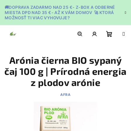
Prejsť
🚚DOPRAVA ZADARMO NAD 25 €- Z-BOX A ODBERNÉ
na
MIESTA DPD NAD 35 €- AŽ K VÁM DOMOV 🚀 KTORÁ
obsah
MOŽNOSŤ TI VIAC VYHOVUJE?
Nákupn
Hľadať
Prihlásenie
Arónia čierna BIO sypaný
košík
čaj 100 g | Prírodná energia
z plodov arónie
AFRA