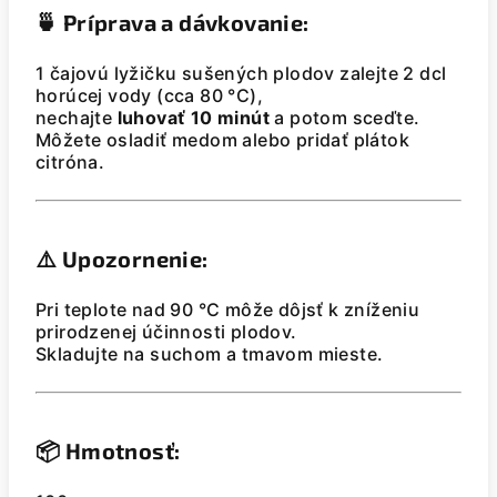
🍵
Príprava a dávkovanie:
1 čajovú lyžičku sušených plodov zalejte 2 dcl
horúcej vody (cca 80 °C),
nechajte
luhovať 10 minút
a potom sceďte.
Môžete osladiť medom alebo pridať plátok
citróna.
⚠️
Upozornenie:
Pri teplote nad 90 °C môže dôjsť k zníženiu
prirodzenej účinnosti plodov.
Skladujte na suchom a tmavom mieste.
📦
Hmotnosť: