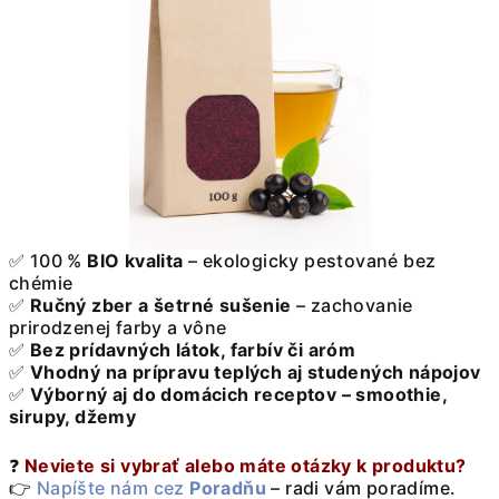
✅ 100 %
BIO kvalita
– ekologicky pestované bez
chémie
✅
Ručný zber a šetrné sušenie
– zachovanie
prirodzenej farby a vône
✅
Bez prídavných látok, farbív či aróm
✅
Vhodný na prípravu teplých aj studených nápojov
✅
Výborný aj do domácich receptov – smoothie,
sirupy, džemy
❓
Neviete si vybrať alebo máte otázky k produktu?
👉
Napíšte nám cez
Poradňu
– radi vám poradíme.