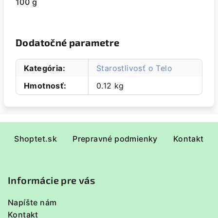
100 g
Dodatočné parametre
Kategória
:
Starostlivosť o Telo
Hmotnosť
:
0.12 kg
Z
Shoptet.sk
Prepravné podmienky
Kontakt
á
p
ä
Informácie pre vás
t
i
Napíšte nám
e
Kontakt