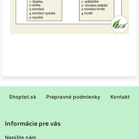
Z
Shoptet.sk
Prepravné podmienky
Kontakt
á
p
ä
Informácie pre vás
t
i
Napíšte nám