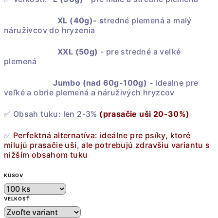
XL (40g)- s
tredné plemená a malý
náruživcov do hryzenia
XXL (50g)
- pre stredné a veľké
plemená
Jumbo (nad 60g-100g) -
idealne pre
veľké a obrie plemená
a náruživých hryzcov
✅ Obsah tuku: len 2-3%
(prasačie uši 20-30%)
✅
Perfektná alternatíva: ideálne pre psíky, ktoré
milujú prasačie uši, ale potrebujú zdravšiu variantu s
nižším obsahom tuku
KUSOV
VEĽKOSŤ