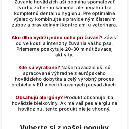
Žuvanie hovädzích uší pomáha spomaľovať
tvorbu zubného kameňa, ale nenahrádza
kompletnú dentálnu hygienu. Pre optimálne
výsledky kombinujte s pravidelným čistením
zubov a pravidelnými kontrolami u veterinára.
Ako dlho vydrží jedno ucho pri žuvaní?
Závisí
od veľkosti a intenzity žuvania vášho psa.
Priemerne poskytuje 20-30 minút žuvacej
aktivity.
Kde sú vyrábané?
Naše hovädzie uši sú
spracované výhradne z európskeho
hovädzieho dobytka a celý výrobný proces
prebieha v EÚ v certifikovaných prevádzkach.
Obsahujú alergény?
Produkt obsahuje iba
hovädzie bielkoviny. Ak má váš pes alergiu na
hovädzinu, tento produkt nie je vhodný.
Vyberte si z našej ponuky