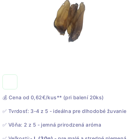
💰 Cena od 0,62€/kus** (pri balení 20ks)
✅ Tvrdosť: 3-4 z 5 - ideálna pre dlhodobé žuvanie
✅ Vôňa: 2 z 5 - jemná prirodzená aróma
✅ Veľkosti:-
L (30g)
- pre malé a stredné plemená