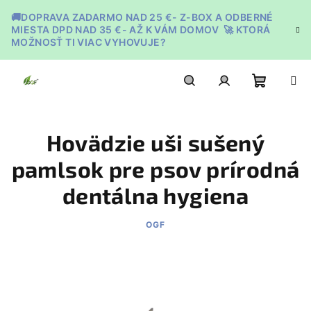
Prejsť
🚚DOPRAVA ZADARMO NAD 25 €- Z-BOX A ODBERNÉ
na
MIESTA DPD NAD 35 €- AŽ K VÁM DOMOV 🚀 KTORÁ
obsah
MOŽNOSŤ TI VIAC VYHOVUJE?
Nákupn
Hľadať
Prihlásenie
Hovädzie uši sušený
košík
pamlsok pre psov prírodná
dentálna hygiena
OGF