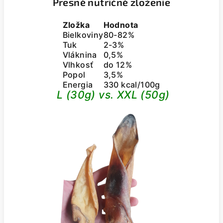
Presné nutričné zloženie
Zložka
Hodnota
Bielkoviny
80-82%
Tuk
2-3%
Vláknina
0,5%
Vlhkosť
do 12%
Popol
3,5%
Energia
330 kcal/100g
L (30g) vs. XXL (50g)