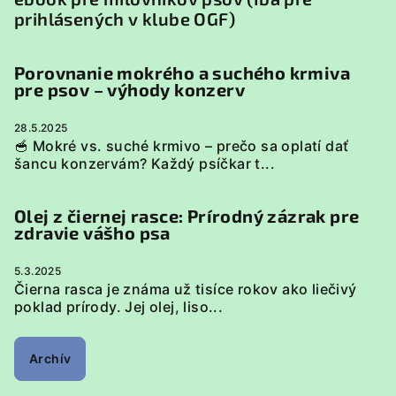
prihlásených v klube OGF)
Porovnanie mokrého a suchého krmiva
pre psov – výhody konzerv
28.5.2025
🥣 Mokré vs. suché krmivo – prečo sa oplatí dať
šancu konzervám? Každý psíčkar t...
Olej z čiernej rasce: Prírodný zázrak pre
zdravie vášho psa
5.3.2025
Čierna rasca je známa už tisíce rokov ako liečivý
poklad prírody. Jej olej, liso...
Archív