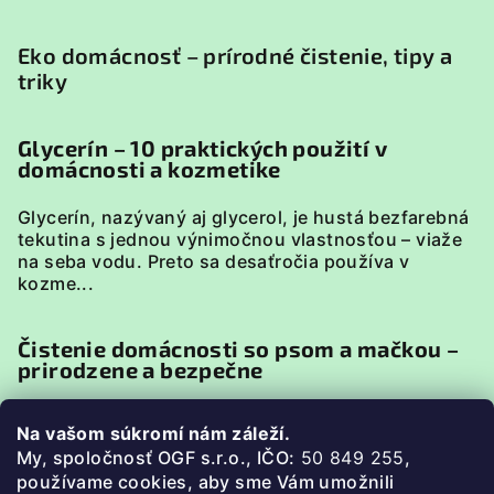
Eko domácnosť – prírodné čistenie, tipy a
triky
Glycerín – 10 praktických použití v
domácnosti a kozmetike
Glycerín, nazývaný aj glycerol, je hustá bezfarebná
tekutina s jednou výnimočnou vlastnosťou – viaže
na seba vodu. Preto sa desaťročia používa v
kozme...
Čistenie domácnosti so psom a mačkou –
prirodzene a bezpečne
Domácnosť so psom alebo mačkou má svoje
Na vašom súkromí nám záleží.
špecifiká. Zvieratá sú v neustálom kontakte s
My, spoločnosť OGF s.r.o., IČO:
50 849 255
,
podlahou, pelieškami, miskami či textíliami, preto je
p
oužívame cookies, aby sme Vám umožnili
pri uprato...