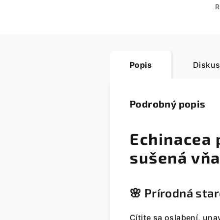
R
Popis
Diskus
Podrobný popis
Echinacea 
sušená vňa
🌸 Prírodná star
Cítite sa oslabení, un