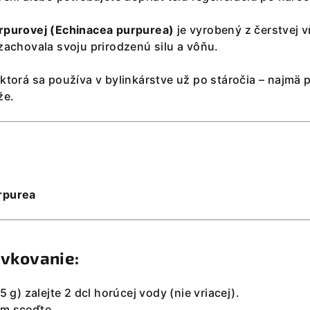
rpurovej (Echinacea purpurea)
je vyrobený z čerstvej v
 zachovala svoju prirodzenú silu a vôňu.
 ktorá sa používa v bylinkárstve už po stáročia – najmä 
že.
rpurea
ávkovanie:
5 g) zalejte 2 dcl horúcej vody (nie vriacej).
om sceďte.