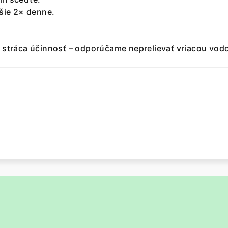
pšie 2× denne.
 stráca účinnosť – odporúčame neprelievať vriacou vod