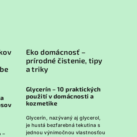
kov
Eko domácnosť –
prírodné čistenie, tipy
ube
a triky
Glycerín – 10 praktických
použití v domácnosti a
 a
kozmetike
psov
Glycerín, nazývaný aj glycerol,
je hustá bezfarebná tekutina s
jednou výnimočnou vlastnosťou
 –