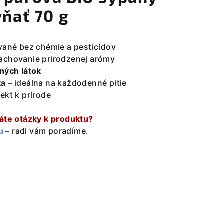
vňať 70 g
vané bez chémie a pesticídov
achovanie prirodzenej arómy
vných látok
ka
– ideálna na každodenné pitie
ekt k prírode
máte otázky k produktu?
u
– radi vám poradíme.