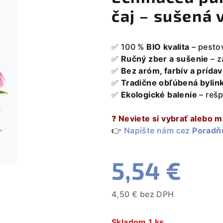
čaj – sušená 
✅ 100 %
BIO kvalita
– pesto
✅
Ručný zber a sušenie
– z
✅
Bez aróm, farbív a prída
✅
Tradične obľúbená bylin
✅
Ekologické balenie
– rešp
❓
Neviete si vybrať alebo 
👉
Napíšte nám cez
Poradň
5,54 €
4,50 € bez DPH
Jednotková
cena:
Skladom 1 ks