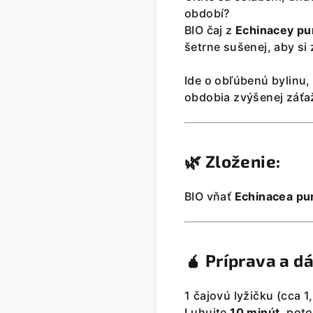
období?
BIO čaj z
Echinacey pu
šetrne sušenej, aby si
Ide o obľúbenú bylinu,
obdobia zvýšenej záťa
🌿
Zloženie:
BIO vňať
Echinacea pu
🧉
Príprava a d
1 čajovú lyžičku (cca 1,
Luhujte
10 minút
, pot