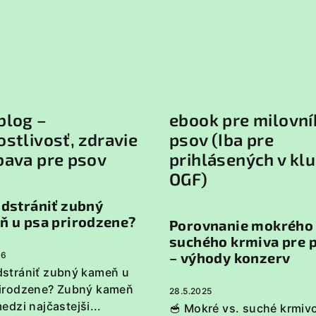
blog –
ebook pre milovní
ostlivosť, zdravie
psov (Iba pre
bava pre psov
prihlásených v kl
OGF)
dstrániť zubný
ň u psa prirodzene?
Porovnanie mokrého
suchého krmiva pre 
– výhody konzerv
26
strániť zubný kameň u
rirodzene? Zubný kameň
28.5.2025
medzi najčastejši...
🥣 Mokré vs. suché krmivo