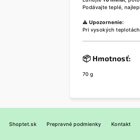
Podávajte teplé, najle
⚠️
Upozornenie:
Pri vysokých teplotách
📦
Hmotnosť:
70 g
Shoptet.sk
Prepravné podmienky
Kontakt