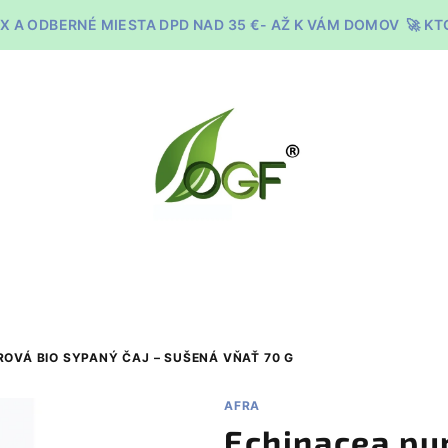
X A ODBERNÉ MIESTA DPD NAD 35 €- AŽ K VÁM DOMOV 🚀 K
OVÁ BIO SYPANÝ ČAJ – SUŠENÁ VŇAŤ 70 G
AFRA
Echinacea pu