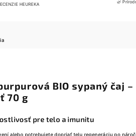
🌿 Prírod
ECENZIE HEUREKA
ia
purpurová BIO sypaný čaj –
ť 70 g
ostlivosť pre telo a imunitu
avení alebo potrebujete dopriať telu regeneráciu po nár