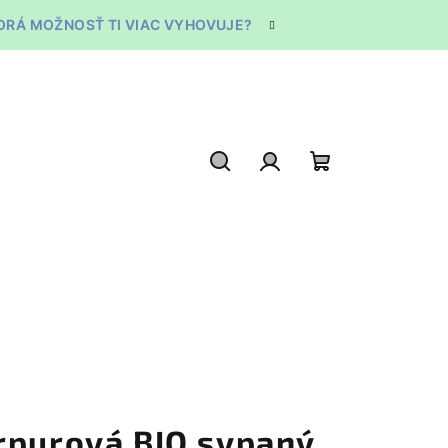
TORÁ MOŽNOSŤ TI VIAC VYHOVUJE?
Hľadať
Prihlásenie
Nákupný
košík
rpurová BIO sypaný