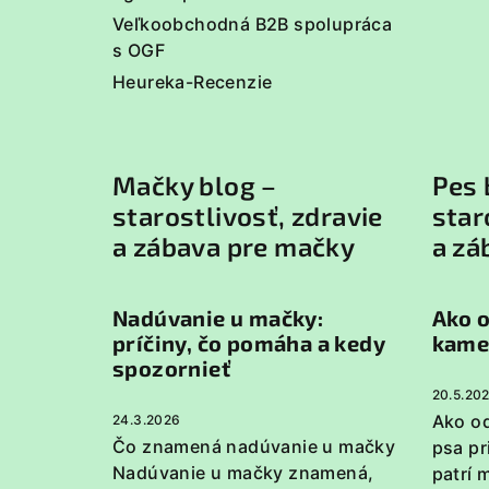
Veľkoobchodná B2B spolupráca
s OGF
Heureka-Recenzie
Mačky blog –
Pes 
starostlivosť, zdravie
star
a zábava pre mačky
a zá
Nadúvanie u mačky:
Ako o
príčiny, čo pomáha a kedy
kame
spozornieť
20.5.20
Ako od
24.3.2026
Čo znamená nadúvanie u mačky
psa p
Nadúvanie u mačky znamená,
patrí 