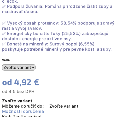
či éčok.
✅ Podpora žuvania: Pomáha prirodzene čistiť zuby a
masírovať ďasná.
✅ Vysoký obsah proteínov: 58,54% podporuje zdravý
rast a vývoj svalov.
✅ Energeticky bohaté: Tuky (25,53%) zabezpečujú
dostatok energie pre aktívne psy.
✅ Bohaté na minerály: Surový popol (6,55%)
poskytuje potrebné minerály pre pevné kosti a zuby.
VÁHA
od
4,92 €
od
4 €
bez DPH
Jednotková
Zvoľte variant
cena:
Môžeme doručiť do:
Zvoľte variant
Možnosti doručenia
Kód:
Zvoľte variant