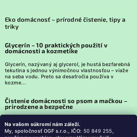
Eko domácnosť – prírodné čistenie, tipy a
triky
Glycerín – 10 praktických použití v
domácnosti a kozmetike
Glycerín, nazývaný aj glycerol, je hustá bezfarebná
tekutina s jednou výnimočnou vlastnosťou – viaže
na seba vodu. Preto sa desaťročia používa v
kozme...
Čistenie domácnosti so psom a mačkou –
prirodzene a bezpečne
Domácnosť so psom alebo mačkou má svoje
Na vašom súkromí nám záleží.
špecifiká. Zvieratá sú v neustálom kontakte s
My, spoločnosť OGF s.r.o., IČO:
50 849 255
,
podlahou, pelieškami, miskami či textíliami, preto je