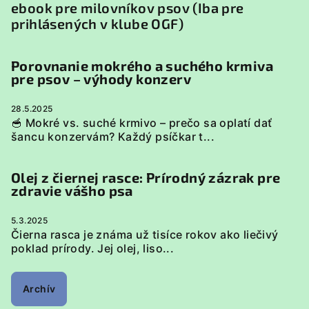
ebook pre milovníkov psov (Iba pre
prihlásených v klube OGF)
Porovnanie mokrého a suchého krmiva
pre psov – výhody konzerv
28.5.2025
🥣 Mokré vs. suché krmivo – prečo sa oplatí dať
šancu konzervám? Každý psíčkar t...
Olej z čiernej rasce: Prírodný zázrak pre
zdravie vášho psa
5.3.2025
Čierna rasca je známa už tisíce rokov ako liečivý
poklad prírody. Jej olej, liso...
Archív