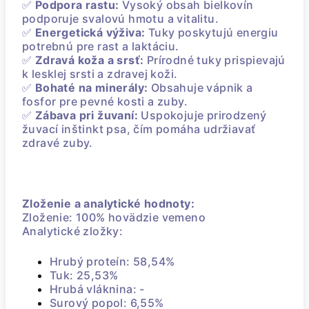
✅
Podpora rastu:
Vysoký obsah bielkovín
podporuje svalovú hmotu a vitalitu.
✅
Energetická výživa:
Tuky poskytujú energiu
potrebnú pre rast a laktáciu.
✅
Zdravá koža a srsť:
Prírodné tuky prispievajú
k lesklej srsti a zdravej koži.
✅
Bohaté na minerály:
Obsahuje vápnik a
fosfor pre pevné kosti a zuby.
✅
Zábava pri žuvaní:
Uspokojuje prirodzený
žuvací inštinkt psa, čím pomáha udržiavať
zdravé zuby.
Zloženie a analytické hodnoty:
Zloženie: 100% hovädzie vemeno
Analytické zložky:
Hrubý proteín: 58,54%
Tuk: 25,53%
Hrubá vláknina: -
Surový popol: 6,55%