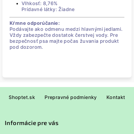
Vlhkosť: 8,76%
Prídavné látky: Žiadne
Kŕmne odporúčanie:
Podávajte ako odmenu medzi hlavnými jedlami.
Vždy zabezpečte dostatok čerstvej vody. Pre
bezpečnosť psa majte počas žuvania produkt
pod dozorom.
Z
Shoptet.sk
Prepravné podmienky
Kontakt
á
p
ä
Informácie pre vás
t
i