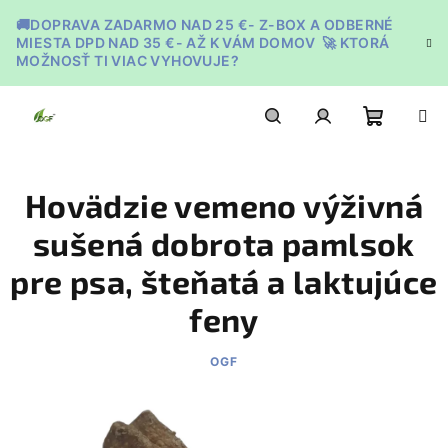
Prejsť
🚚DOPRAVA ZADARMO NAD 25 €- Z-BOX A ODBERNÉ
na
MIESTA DPD NAD 35 €- AŽ K VÁM DOMOV 🚀 KTORÁ
obsah
MOŽNOSŤ TI VIAC VYHOVUJE?
Nákupn
Hľadať
Prihlásenie
Hovädzie vemeno výživná
košík
sušená dobrota pamlsok
pre psa, šteňatá a laktujúce
feny
OGF