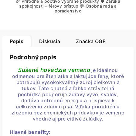
🌿 Prírodné a poctivo vybrané produkty 🛡️ Záruka
spokojnosti – férový prístup 💬 Osobná rada a
poradenstvo
Popis
Diskusia
Značka
OGF
Podrobný popis
Sušené hovädzie vemeno
je ideálnou
odmenou pre šteniatka a laktujúce feny, ktoré
potrebujú vysokokvalitný zdroj bielkovín a
tukov. Táto chutná a ľahko stráviteľná
pochúťka podporuje zdravý vývoj svalov,
dodáva potrebnú energiu a prispieva k
celkovému zdraviu psa. Vďaka prírodnému
zloženiu bez chemických prídavkov je vemeno
vhodné aj pre citlivé žalúdky.
Hlavné benefity: