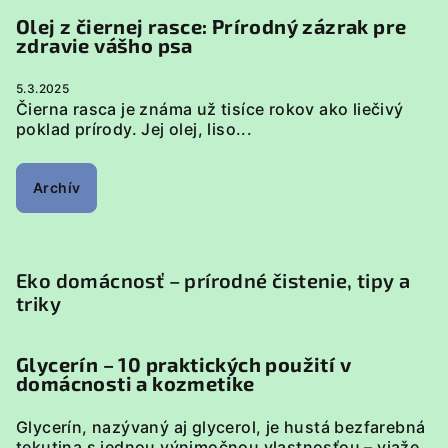
Olej z čiernej rasce: Prírodný zázrak pre
zdravie vášho psa
5.3.2025
Čierna rasca je známa už tisíce rokov ako liečivý
poklad prírody. Jej olej, liso...
Archív
Eko domácnosť – prírodné čistenie, tipy a
triky
Glycerín – 10 praktických použití v
domácnosti a kozmetike
Glycerín, nazývaný aj glycerol, je hustá bezfarebná
tekutina s jednou výnimočnou vlastnosťou – viaže