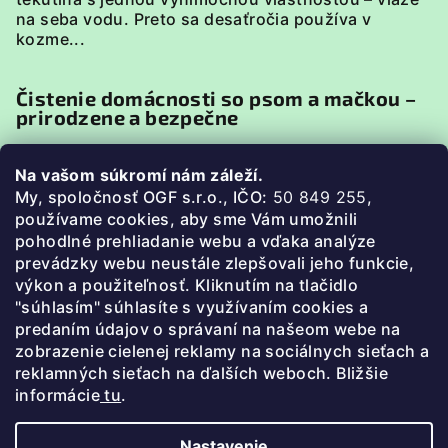
na seba vodu. Preto sa desaťročia používa v
kozme...
Čistenie domácnosti so psom a mačkou –
prirodzene a bezpečne
Domácnosť so psom alebo mačkou má svoje
Na vašom súkromí nám záleží.
špecifiká. Zvieratá sú v neustálom kontakte s
My, spoločnosť OGF s.r.o., IČO:
50 849 255
,
podlahou, pelieškami, miskami či textíliami, preto je
p
oužívame cookies, aby sme Vám umožnili
pri uprato...
pohodlné prehliadanie webu a vďaka analýze
prevádzky webu neustále zlepšovali jeho funkcie,
Ako prať bez chémie (3 jednoduché
výkon a použiteľnosť. Kliknutím na tlačidlo
postupy)
"súhlasím" súhlasíte s využívaním cookies a
predaním údajov o správaní na našeom webe na
Prečo prať bez chémie? Bežné pracie prášky a
zobrazenie cielenej reklamy na sociálnych sieťach a
aviváže často obsahujú parfumy, farbivá a
reklamných sieťach na ďalších weboch. Bližšie
agresívnu chémiu. Zostávajú na oblečení, dráždia
informácie
tu
.
pokožku a zby...
Nastavenie