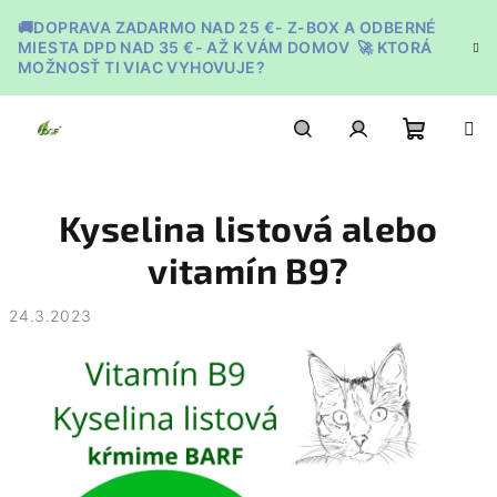
Prejsť
🚚DOPRAVA ZADARMO NAD 25 €- Z-BOX A ODBERNÉ
na
MIESTA DPD NAD 35 €- AŽ K VÁM DOMOV 🚀 KTORÁ
obsah
MOŽNOSŤ TI VIAC VYHOVUJE?
Nákupn
Hľadať
Prihlásenie
Kyselina listová alebo
košík
vitamín B9?
24.3.2023