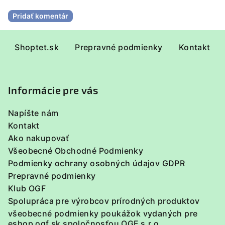
Pridať komentár
Z
Shoptet.sk
Prepravné podmienky
Kontakt
á
p
ä
Informácie pre vás
t
i
Napíšte nám
e
Kontakt
Ako nakupovať
Všeobecné Obchodné Podmienky
Podmienky ochrany osobných údajov GDPR
Prepravné podmienky
Klub OGF
Spolupráca pre výrobcov prírodných produktov
všeobecné podmienky poukážok vydaných pre
eshop ogf.sk spoločnosťou OGF s.r.o.