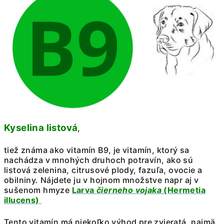
Kyselina listová
,
tiež známa ako vitamín B9, je vitamín, ktorý sa
nachádza v mnohých druhoch potravín, ako sú
listová zelenina, citrusové plody, fazuľa, ovocie a
obilniny. Nájdete ju v hojnom množstve napr aj v
sušenom hmyze
Larva
čierneho vojaka
(Hermetia
illucens)
Tento vitamín má niekoľko výhod pre zvieratá, najmä