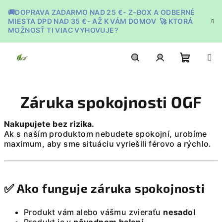
Prejsť
🚚DOPRAVA ZADARMO NAD 25 €- Z-BOX A ODBERNÉ
na
MIESTA DPD NAD 35 €- AŽ K VÁM DOMOV 🚀 KTORÁ
obsah
MOŽNOSŤ TI VIAC VYHOVUJE?
Nákupn
Hľadať
Prihlásenie
Záruka spokojnosti OGF
košík
Nakupujete bez rizika.
Ak s naším produktom nebudete spokojní, urobíme
maximum, aby sme situáciu vyriešili férovo a rýchlo.
✅ Ako funguje záruka spokojnosti
Produkt vám alebo vášmu zvieraťu
nesadol