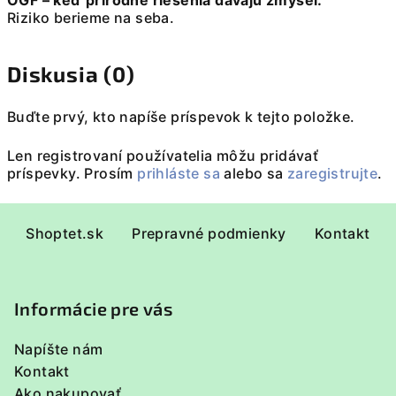
OGF – keď prírodné riešenia dávajú zmysel.
Riziko berieme na seba.
Diskusia (0)
Buďte prvý, kto napíše príspevok k tejto položke.
Len registrovaní používatelia môžu pridávať
príspevky. Prosím
prihláste sa
alebo sa
zaregistrujte
.
Z
Shoptet.sk
Prepravné podmienky
Kontakt
á
p
ä
Informácie pre vás
t
i
Napíšte nám
e
Kontakt
Ako nakupovať