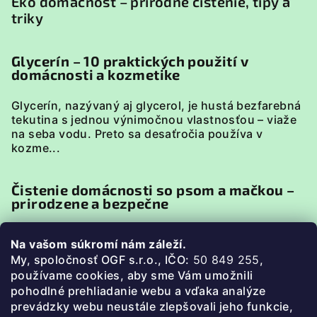
Eko domácnosť – prírodné čistenie, tipy a
triky
Glycerín – 10 praktických použití v
domácnosti a kozmetike
Glycerín, nazývaný aj glycerol, je hustá bezfarebná
tekutina s jednou výnimočnou vlastnosťou – viaže
na seba vodu. Preto sa desaťročia používa v
kozme...
Čistenie domácnosti so psom a mačkou –
prirodzene a bezpečne
Domácnosť so psom alebo mačkou má svoje
Na vašom súkromí nám záleží.
špecifiká. Zvieratá sú v neustálom kontakte s
My, spoločnosť OGF s.r.o., IČO:
50 849 255
,
podlahou, pelieškami, miskami či textíliami, preto je
p
oužívame cookies, aby sme Vám umožnili
pri uprato...
pohodlné prehliadanie webu a vďaka analýze
prevádzky webu neustále zlepšovali jeho funkcie,