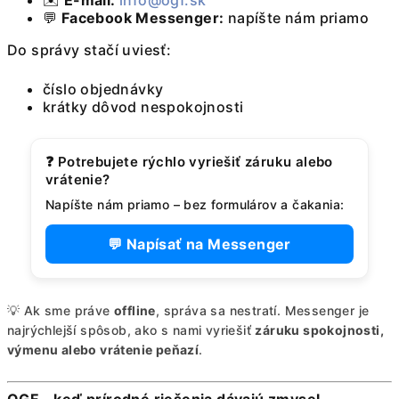
✉️
E-mail:
info@ogf.sk
💬
Facebook Messenger:
napíšte nám priamo
Do správy stačí uviesť:
číslo objednávky
krátky dôvod nespokojnosti
❓ Potrebujete rýchlo vyriešiť záruku alebo
vrátenie?
Napíšte nám priamo – bez formulárov a čakania:
💬 Napísať na Messenger
💡 Ak sme práve
offline
, správa sa nestratí. Messenger je
najrýchlejší spôsob, ako s nami vyriešiť
záruku spokojnosti,
výmenu alebo vrátenie peňazí
.