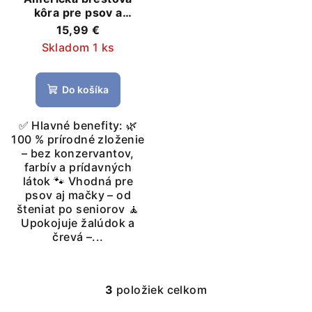
kôra pre psov a
mačky- žalúdok, črevá
15,99 €
a trávenie
Skladom 1 ks
Do košíka
✅ Hlavné benefity: 🌿
100 % prírodné zloženie
– bez konzervantov,
farbív a prídavných
látok 🐾 Vhodná pre
psov aj mačky – od
šteniat po seniorov 🧘
Upokojuje žalúdok a
črevá –...
3
položiek celkom
O