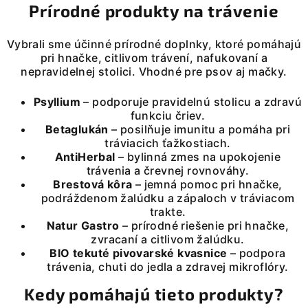
v
Prírodné produkty na trávenie
l
á
Vybrali sme účinné prírodné doplnky, ktoré pomáhajú
d
pri hnačke, citlivom trávení, nafukovaní a
a
nepravidelnej stolici. Vhodné pre psov aj mačky.
c
i
Psyllium
– podporuje pravidelnú stolicu a zdravú
e
funkciu čriev.
p
Betaglukán
– posilňuje imunitu a pomáha pri
r
tráviacich ťažkostiach.
AntiHerbal
– bylinná zmes na upokojenie
v
trávenia a črevnej rovnováhy.
k
Brestová kôra
– jemná pomoc pri hnačke,
y
podráždenom žalúdku a zápaloch v tráviacom
v
trakte.
ý
Natur Gastro
– prírodné riešenie pri hnačke,
p
zvracaní a citlivom žalúdku.
i
BIO tekuté pivovarské kvasnice
– podpora
trávenia, chuti do jedla a zdravej mikroflóry.
s
u
Kedy pomáhajú tieto produkty?