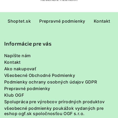
Z
Shoptet.sk
Prepravné podmienky
Kontakt
á
p
ä
Informácie pre vás
t
i
Napíšte nám
e
Kontakt
Ako nakupovať
Všeobecné Obchodné Podmienky
Podmienky ochrany osobných údajov GDPR
Prepravné podmienky
Klub OGF
Spolupráca pre výrobcov prírodných produktov
všeobecné podmienky poukážok vydaných pre
eshop ogf.sk spoločnosťou OGF s.r.o.