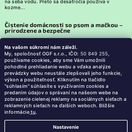
na seba vodu. Preto sa desaťročia používa v
kozme...
Čistenie domácnosti so psom a mačkou –
prirodzene a bezpečne
Domácnosť so psom alebo mačkou má svoje
Na vašom súkromí nám záleží.
špecifiká. Zvieratá sú v neustálom kontakte s
My, spoločnosť OGF s.r.o., IČO:
50 849 255
,
podlahou, pelieškami, miskami či textíliami, preto je
p
oužívame cookies, aby sme Vám umožnili
pri uprato...
pohodlné prehliadanie webu a vďaka analýze
prevádzky webu neustále zlepšovali jeho funkcie,
Ako prať bez chémie (3 jednoduché
výkon a použiteľnosť. Kliknutím na tlačidlo
postupy)
"súhlasím" súhlasíte s využívaním cookies a
predaním údajov o správaní na našeom webe na
Prečo prať bez chémie? Bežné pracie prášky a
zobrazenie cielenej reklamy na sociálnych sieťach a
aviváže často obsahujú parfumy, farbivá a
reklamných sieťach na ďalších weboch. Bližšie
agresívnu chémiu. Zostávajú na oblečení, dráždia
informácie
tu
.
pokožku a zby...
Nastavenie