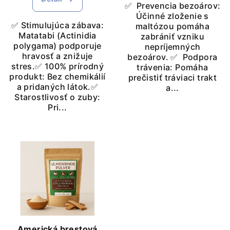
✅ Prevencia bezoárov:
v
Účinné zloženie s
✅ Stimulujúca zábava:
maltózou pomáha
Matatabi (Actinidia
zabrániť vzniku
polygama) podporuje
nepríjemných
hravosť a znižuje
bezoárov. ✅ Podpora
stres.✅ 100% prírodný
trávenia: Pomáha
produkt: Bez chemikálií
prečistiť tráviaci trakt
a pridaných látok.✅
a...
Starostlivosť o zuby:
Pri...
Americká brestová