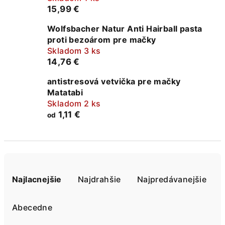
15,99 €
Wolfsbacher Natur Anti Hairball pasta
proti bezoárom pre mačky
Skladom 3 ks
14,76 €
antistresová vetvička pre mačky
Matatabi
Skladom 2 ks
1,11 €
od
R
a
Najlacnejšie
Najdrahšie
Najpredávanejšie
d
e
Abecedne
n