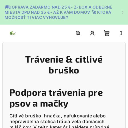
Prejsť
🚚DOPRAVA ZADARMO NAD 25 €- Z-BOX A ODBERNÉ
na
MIESTA DPD NAD 35 €- AŽ K VÁM DOMOV 🚀 KTORÁ
obsah
MOŽNOSŤ TI VIAC VYHOVUJE?
Nákupn
Hľadať
Prihlásenie
Trávenie & citlivé
košík
bruško
Podpora trávenia pre
psov a mačky
Citlivé bruško, hnačka, nafukovanie alebo
nepravidelná stolica trápia veľa domácich
miláčikov. V tejto kategórii nájdete prírodné