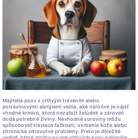
Majitelia psov s citlivým trávením alebo
potravinovými alergiami vedia, aké náročné je nájsť
vhodné krmivo, ktoré nezaťaží žalúdok a zároveň
dodá potrebné živiny. Nevhodné suroviny môžu
spôsobovať tráviace ťažkosti, svrbenie kože alebo
chronické zdravotné problémy. Preto je dôležité
vedieť, ktoré zložky sú pre citlivých psov najlepšie.