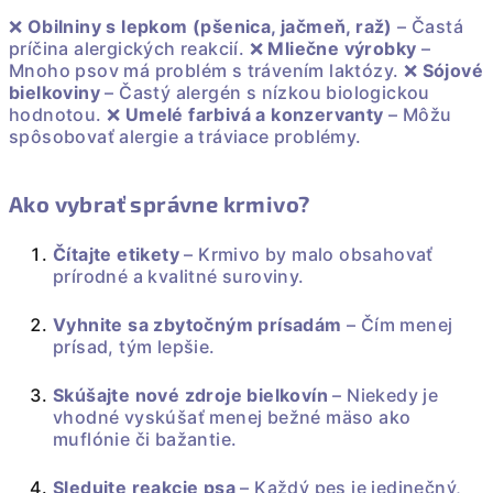
❌
Obilniny s lepkom (pšenica, jačmeň, raž)
– Častá
príčina alergických reakcií. ❌
Mliečne výrobky
–
Mnoho psov má problém s trávením laktózy. ❌
Sójové
bielkoviny
– Častý alergén s nízkou biologickou
hodnotou. ❌
Umelé farbivá a konzervanty
– Môžu
spôsobovať alergie a tráviace problémy.
Ako vybrať správne krmivo?
Čítajte etikety
– Krmivo by malo obsahovať
prírodné a kvalitné suroviny.
Vyhnite sa zbytočným prísadám
– Čím menej
prísad, tým lepšie.
Skúšajte nové zdroje bielkovín
– Niekedy je
vhodné vyskúšať menej bežné mäso ako
muflónie či bažantie.
Sledujte reakcie psa
– Každý pes je jedinečný,