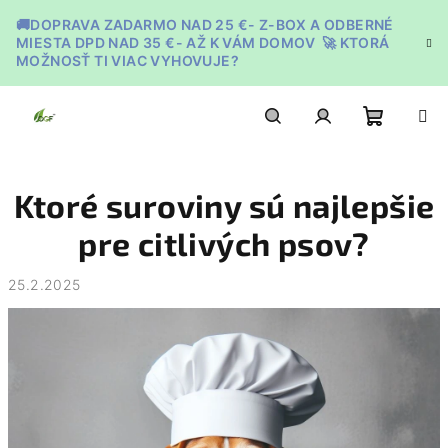
Prejsť
🚚DOPRAVA ZADARMO NAD 25 €- Z-BOX A ODBERNÉ
na
MIESTA DPD NAD 35 €- AŽ K VÁM DOMOV 🚀 KTORÁ
obsah
MOŽNOSŤ TI VIAC VYHOVUJE?
Nákupn
Hľadať
Prihlásenie
Ktoré suroviny sú najlepšie
košík
pre citlivých psov?
25.2.2025