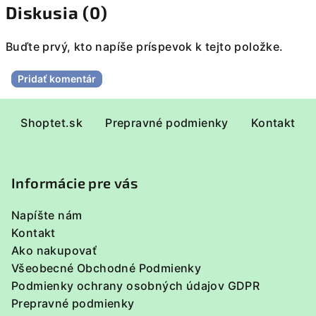
Diskusia (0)
Buďte prvý, kto napíše príspevok k tejto položke.
Pridať komentár
Z
Shoptet.sk
Prepravné podmienky
Kontakt
á
p
ä
Informácie pre vás
t
i
Napíšte nám
e
Kontakt
Ako nakupovať
Všeobecné Obchodné Podmienky
Podmienky ochrany osobných údajov GDPR
Prepravné podmienky