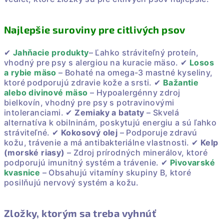
Najlepšie suroviny pre citlivých psov
✔
Jahňacie produkty
– Ľahko stráviteľný proteín,
vhodný pre psy s alergiou na kuracie mäso. ✔
Losos
a rybie mäso
– Bohaté na omega-3 mastné kyseliny,
ktoré podporujú zdravie kože a srsti. ✔
Bažantie
alebo divinové mäso
– Hypoalergénny zdroj
bielkovín, vhodný pre psy s potravinovými
intoleranciami. ✔
Zemiaky a bataty
– Skvelá
alternatíva k obilninám, poskytujú energiu a sú ľahko
stráviteľné. ✔
Kokosový olej
– Podporuje zdravú
kožu, trávenie a má antibakteriálne vlastnosti. ✔
Kelp
(morské riasy)
– Zdroj prírodných minerálov, ktoré
podporujú imunitný systém a trávenie. ✔
Pivovarské
kvasnice
– Obsahujú vitamíny skupiny B, ktoré
posilňujú nervový systém a kožu.
Zložky, ktorým sa treba vyhnúť