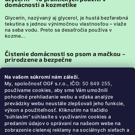
domácnosti a kozmetike
Glycerín, nazývaný aj glycerol, je hustá bezfarebná
tekutina s jednou výnimočnou vlastnosťou – viaže
na seba vodu. Preto sa desaťročia používa v
kozme...
Čistenie domácnosti so psom a mačkou –
prirodzene a bezpečne
Domácnosť so psom alebo mačkou má svoje
Na vašom súkromí nám záleží.
špecifiká. Zvieratá sú v neustálom kontakte s
My, spoločnosť OGF s.r.o., IČO:
50 849 255
,
podlahou, pelieškami, miskami či textíliami, preto je
p
oužívame cookies, aby sme Vám umožnili
pri uprato...
pohodlné prehliadanie webu a vďaka analýze
prevádzky webu neustále zlepšovali jeho funkcie,
Ako prať bez chémie (3 jednoduché
výkon a použiteľnosť. Kliknutím na tlačidlo
postupy)
"súhlasím" súhlasíte s využívaním cookies a
predaním údajov o správaní na našeom webe na
Prečo prať bez chémie? Bežné pracie prášky a
zobrazenie cielenej reklamy na sociálnych sieťach a
aviváže často obsahujú parfumy, farbivá a