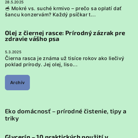
28.5.2025
🥣 Mokré vs. suché krmivo – prečo sa oplatí dať
šancu konzervám? Každý psíčkar t...
Olej z čiernej rasce: Prírodný zázrak pre
zdravie vášho psa
5.3.2025
Čierna rasca je známa už tisíce rokov ako liečivý
poklad prírody. Jej olej, liso...
Archív
Eko domácnosť – prírodné čistenie, tipy a
triky
Glycerín – 10 praktických použití v