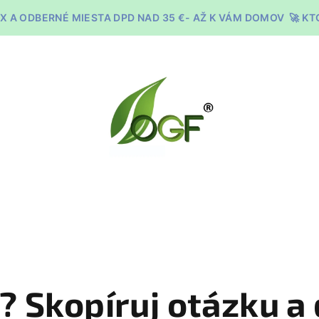
X A ODBERNÉ MIESTA DPD NAD 35 €- AŽ K VÁM DOMOV 🚀 K
 Skopíruj otázku a