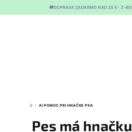
Prejsť
🚚DOPRAVA ZADARMO NAD 25 €- Z-BO
na
obsah
/
AI POMOC PRI HNAČKE PSA
DOMOV
Pes má hnačku?