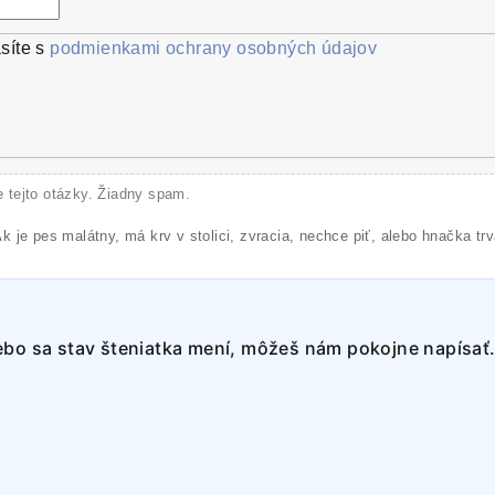
síte s
podmienkami ochrany osobných údajov
e tejto otázky. Žiadny spam.
k je pes malátny, má krv v stolici, zvracia, nechce piť, alebo hnačka trvá
lebo sa stav šteniatka mení, môžeš nám pokojne napísať