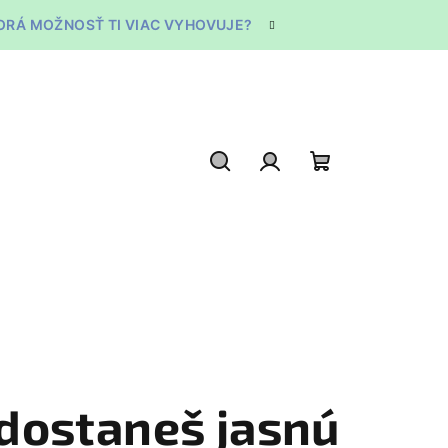
TORÁ MOŽNOSŤ TI VIAC VYHOVUJE?
Hľadať
Prihlásenie
Nákupný
košík
 dostaneš jasnú