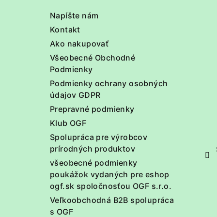
t
Napíšte nám
i
Kontakt
e
Ako nakupovať
Všeobecné Obchodné
Podmienky
Podmienky ochrany osobných
údajov GDPR
Prepravné podmienky
Klub OGF
Spolupráca pre výrobcov
prírodných produktov
všeobecné podmienky
poukážok vydaných pre eshop
ogf.sk spoločnosťou OGF s.r.o.
Veľkoobchodná B2B spolupráca
s OGF