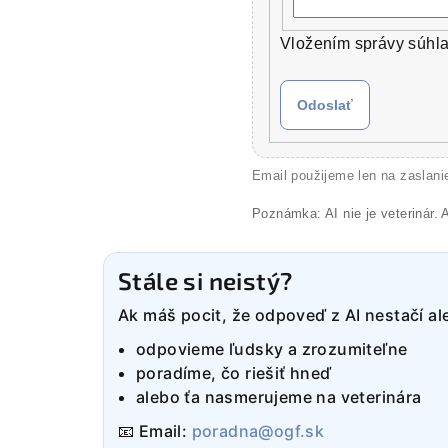
Vložením správy súhla
Odoslať
Email použijeme len na zaslani
Poznámka: AI nie je veterinár. A
Stále si neistý?
Ak máš pocit, že odpoveď z AI nestačí a
odpovieme ľudsky a zrozumiteľne
poradíme, čo riešiť hneď
alebo ťa nasmerujeme na veterinára
📧 Email:
poradna@ogf.sk