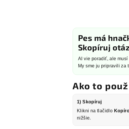
Pes má hnač
Skopíruj otá
AI vie poradiť, ale mus
My sme ju pripravili za t
Ako to použ
1) Skopíruj
Klikni na tlačidlo
Kopír
nižšie.