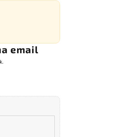
na email
k.