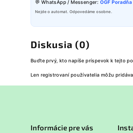
💬 WhatsApp / Messenger:
OGF Poradňa
Nejde o automat. Odpovedáme osobne.
Diskusia (0)
Buďte prvý, kto napíše príspevok k tejto p
Len registrovaní používatelia môžu pridáv
Z
á
p
ä
Informácie pre vás
Ins