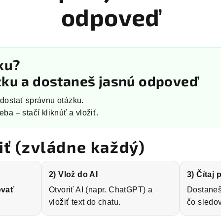
odpoveď
ku?
zku a dostaneš jasnú odpoveď
í dostať správnu otázku.
eba – stačí kliknúť a vložiť.
iť (zvládne každý)
2) Vlož do AI
3) Čítaj 
ovať
Otvoriť AI (napr. ChatGPT) a
Dostaneš 
vložiť text do chatu.
čo sledov