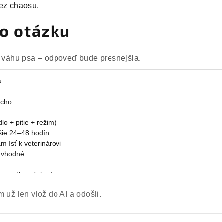
ez chaosu.
to otázku
 a váhu psa – odpoveď bude presnejšia.
 už len vlož do AI a odošli.