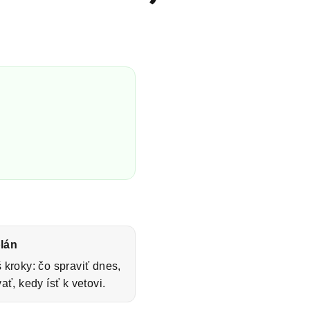
plán
kroky: čo spraviť dnes,
ať, kedy ísť k vetovi.