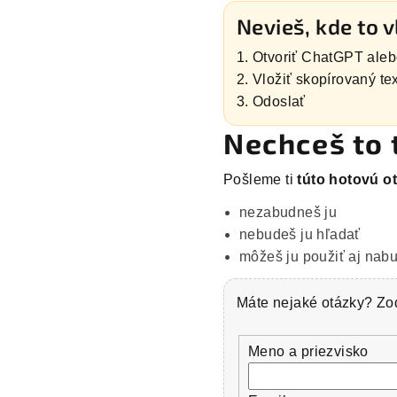
Nevieš, kde to v
Otvoriť ChatGPT aleb
Vložiť skopírovaný tex
Odoslať
Nechceš to 
Pošleme ti
túto hotovú ot
nezabudneš ju
nebudeš ju hľadať
môžeš ju použiť aj nab
Máte nejaké otázky? Zod
Meno a priezvisko